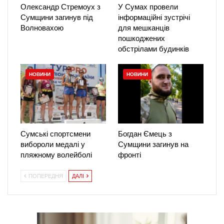
Олександр Стремоух з
У Сумах провели
Сумщини загинув під
інформаційні зустрічі
Волновахою
для мешканців
пошкоджених
обстрілами будинків
НОВИНИ
НОВИНИ
Сумські спортсмени
Богдан Ємець з
вибороли медалі у
Сумщини загинув на
пляжному волейболі
фронті
ПОПЕРЕДНЯ
ДАЛІ