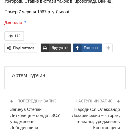
Ужгороді. Ставив вистави також в Кіровограді, Вінниці.
Помер 7 червня 1967 р. у Львові.
Джерело
170
Поділитися
Друкувати
Facebook
Артем Турчин
ПОПЕРЕДНІЙ ЗАПИС
НАСТУПНИЙ ЗАПИС
Загинув Степан
Народився Олександр
Литковець – солдат ЗСУ,
Лазаревський – історик,
уродженець
генеалог, уродженець
Лебединщини
Конотопщини