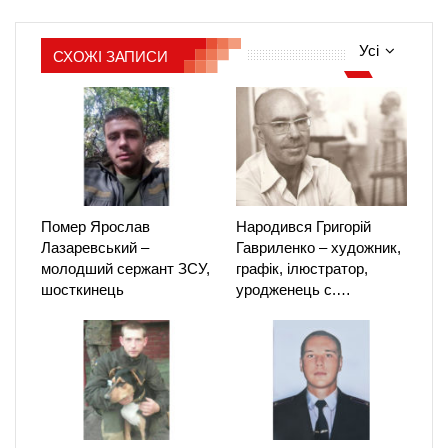
Усі
СХОЖІ ЗАПИСИ
Помер Ярослав
Народився Григорій
Лазаревський –
Гавриленко – художник,
молодший сержант ЗСУ,
графік, ілюстратор,
шосткинець
уродженець с.…