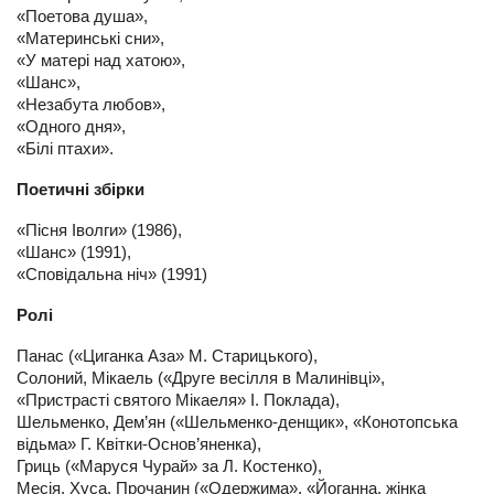
«Поетова душа»,
«Материнські сни»,
«У матері над хатою»,
«Шанс»,
«Незабута любов»,
«Одного дня»,
«Білі птахи».
Поетичні збірки
«Пісня Іволги» (1986),
«Шанс» (1991),
«Сповідальна ніч» (1991)
Ролі
Панас («Циганка Аза» М. Старицького),
Солоний, Мікаель («Друге весілля в Малинівці»,
«Пристрасті святого Мікаеля» І. Поклада),
Шельменко, Дем’ян («Шельменко-денщик», «Конотопська
відьма» Г. Квітки-Основ’яненка),
Гриць («Маруся Чурай» за Л. Костенко),
Месія, Хуса, Прочанин («Одержима», «Йоганна, жінка