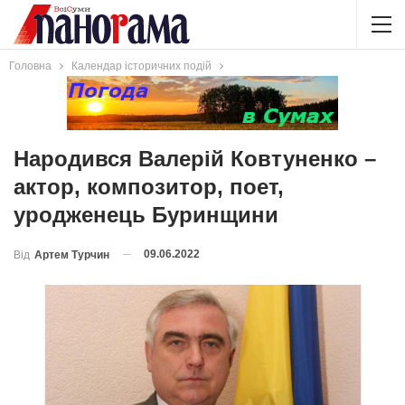
Головна
Календар історичних подій
Народився Валерій Ковтуненко –
актор, композитор, поет,
уродженець Буринщини
09.06.2022
Від
Артем Турчин