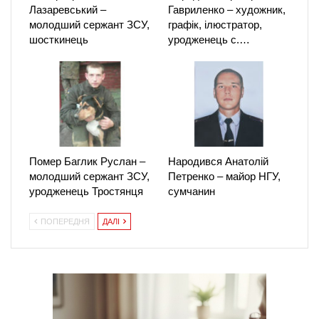
Лазаревський –
Гавриленко – художник,
молодший сержант ЗСУ,
графік, ілюстратор,
шосткинець
уродженець с.…
Помер Баглик Руслан –
Народився Анатолій
молодший сержант ЗСУ,
Петренко – майор НГУ,
уродженець Тростянця
сумчанин
ПОПЕРЕДНЯ
ДАЛІ