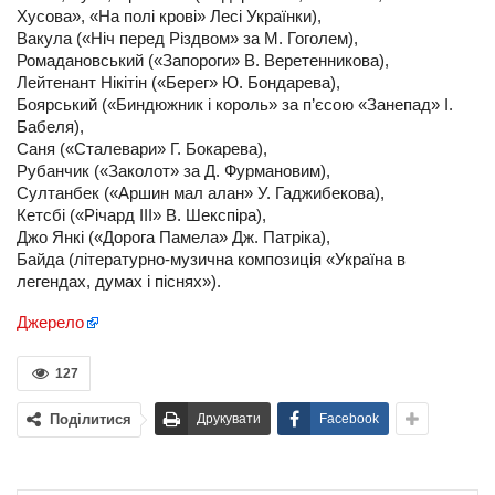
Хусова», «На полі крові» Лесі Українки),
Вакула («Ніч перед Різдвом» за М. Гоголем),
Ромадановський («Запороги» В. Веретенникова),
Лейтенант Нікітін («Берег» Ю. Бондарева),
Боярський («Биндюжник і король» за п’єсою «Занепад» І.
Бабеля),
Саня («Сталевари» Г. Бокарева),
Рубанчик («Заколот» за Д. Фурмановим),
Султанбек («Аршин мал алан» У. Гаджибекова),
Кетсбі («Річард ІІІ» В. Шекспіра),
Джо Янкі («Дорога Памела» Дж. Патріка),
Байда (літературно-музична композиція «Україна в
легендах, думах і піснях»).
Джерело
127
Поділитися
Друкувати
Facebook