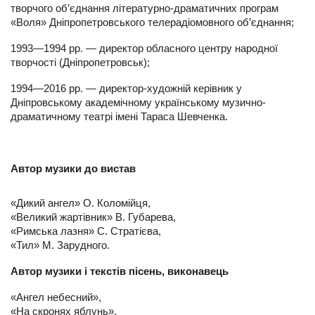
творчого об’єднання літературно-драматичних програм
«Воля» Дніпропетровського телерадіомовного об’єднання;
1993—1994 рр. — директор обласного центру народної
творчості (Дніпропетровськ);
1994—2016 рр. — директор-художній керівник у
Дніпровському академічному українському музично-
драматичному театрі імені Тараса Шевченка.
Автор музики до вистав
«Дикий ангел» О. Коломійця,
«Великий жартівник» В. Губарева,
«Римська лазня» С. Стратієва,
«Тил» М. Зарудного.
Автор музики і текстів пісень, виконавець
«Ангел небесний»,
«На скронях яблунь»,