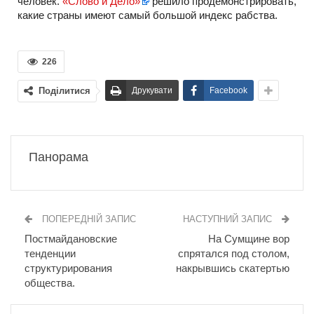
человек.
«Слово и Дело»
решило продемонстрировать,
какие страны имеют самый большой индекс рабства.
226
Поділитися
Друкувати
Facebook
Панорама
ПОПЕРЕДНІЙ ЗАПИС
НАСТУПНИЙ ЗАПИС
Постмайдановские
На Сумщине вор
тенденции
спрятался под столом,
структурирования
накрывшись скатертью
общества.