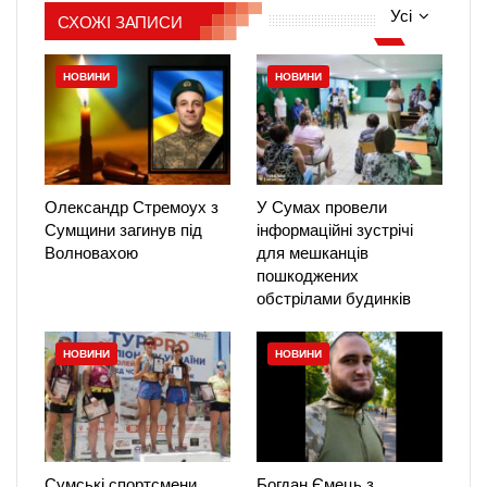
Усі
СХОЖІ ЗАПИСИ
НОВИНИ
НОВИНИ
Олександр Стремоух з
У Сумах провели
Сумщини загинув під
інформаційні зустрічі
Волновахою
для мешканців
пошкоджених
обстрілами будинків
НОВИНИ
НОВИНИ
Сумські спортсмени
Богдан Ємець з