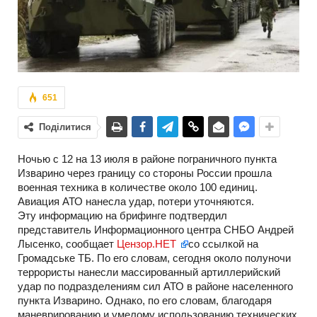
651
Поділитися
Ночью c 12 на 13 июля в районе пограничного пункта
Изварино через границу со стороны России прошла
военная техника в количестве около 100 единиц.
Авиация АТО нанесла удар, потери уточняются.
Эту информацию на брифинге подтвердил
представитель Информационного центра СНБО Андрей
Лысенко, сообщает
Цензор.НЕТ
со ссылкой на
Громадське ТБ. По его словам, сегодня около полуночи
террористы нанесли массированный артиллерийский
удар по подразделениям сил АТО в районе населенного
пункта Изварино. Однако, по его словам, благодаря
маневрированию и умелому использованию технических