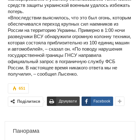
средств защиты украинской военным удалось избежать
потерь.
«Впоследствии выяснилось, что это был огонь, которым
обеспечивался переход крупных сил наемников из
России на территорию Украины. Примерно в 1:00 ночи
разведчики ВСУ обнаружили огромную колонну техники,
которая состояла приблизительно из 100 единиц машин
и автомобилей», – сказал он. «По поводу нарушения
государственной границы ГНСУ направила
официальный запрос в пограничную службу ФСБ
России. В настоящее время никакого ответа мы не
получили», – сообщил Лысенко.
651
Поділитися
Друкувати
Facebook
Панорама