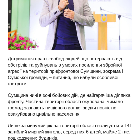
Дотримання прав і свобод людей, що потерпають від
обстрілів та руйнувань в умовах посилення збройної
агресії на території прифронтової Сумщини, зокрема і
Сумської громади, – питання, що набули особливої
гостроти.
Сумщина нині в зоні бойових дій, де найгарячіша ділянка
фронту. Частина території області окупована, чимало
громад зазнають нищівного вогню, звідки повністю
евакуйовано цивільне населення.
Лише за минулий рік на території області налічується 141
загиблий мирний житель, серед них 6 дітей, майже 2 тис.
пошкоджених будинків.