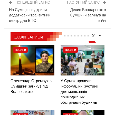
ПОПЕРЕДНІЙ ЗАПИС
НАСТУПНИЙ ЗАПИС
На Сумщині відкрили
Денис Бондаренко з
додатковий транзитний
Сумщини загинув на
центр для ВПО
війні
Усі
СХОЖІ ЗАПИСИ
НОВИНИ
НОВИНИ
Олександр Стремоух з
У Сумах провели
Сумщини загинув під
інформаційні зустрічі
Волновахою
для мешканців
пошкоджених
обстрілами будинків