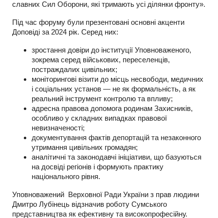
славних Сил Оборони, які тримають усі ділянки фронту».
Під час форуму були презентовані основні акценти
Доповіді за 2024 рік. Серед них:
зростання довіри до інституції Уповноваженого,
зокрема серед військових, переселенців,
постраждалих цивільних;
моніторингові візити до місць несвободи, медичних
і соціальних установ — не як формальність, а як
реальний інструмент контролю та впливу;
адресна правова допомога родинам Захисників,
особливо у складних випадках правової
невизначеності;
документування фактів депортацій та незаконного
утримання цивільних громадян;
аналітичні та законодавчі ініціативи, що базуються
на досвіді регіонів і формують практику
національного рівня.
Уповноважений Верховної Ради України з прав людини
Дмитро Лубінець відзначив роботу Сумського
представництва як ефективну та високопрофесійну.