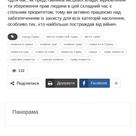
та збереження прав людини в цей складний час є
спільним пріоритетом, тому ми активно працюємо над
забезпеченням їх захисту для всіх категорій населення,
особливо тих, хто найбільше постраждав від війни».
город Сумы
лента новостей сумы
місто суми
новини в сумах
новини сум
новини суми
новости в Сумах
новости сум
новости сумі
новости Сумы
сумах
суми новости
сумские новости
сумські новини
сумы новости
132
Поділитися
Друкувати
Facebook
Панорама