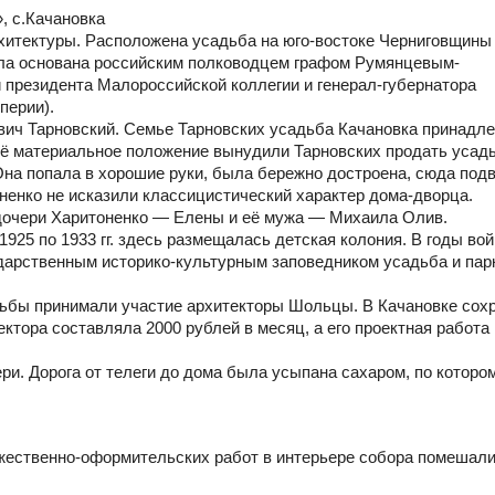
, с.Качановка
хитектуры. Расположена усадьба на юго-востоке Черниговщины
ыла основана российским полководцем графом Румянцевым-
й президента Малороссийской коллегии и генерал-губернатора
перии).
ович Тарновский. Семье Тарновских усадьба Качановка принадл
своё материальное положение вынудили Тарновских продать усад
Она попала в хорошие руки, была бережно достроена, сюда под
ненко не исказили классицистический характер дома-дворца.
 дочери Харитоненко — Елены и её мужа — Михаила Олив.
 1925 по 1933 гг. здесь размещалась детская колония. В годы во
ударственным историко-культурным заповедником усадьба и пар
дьбы принимали участие архитекторы Шольцы. В Качановке сох
ектора составляла 2000 рублей в месяц, а его проектная работа
ри. Дорога от телеги до дома была усыпана сахаром, по которо
ожественно-оформительских работ в интерьере собора помешал