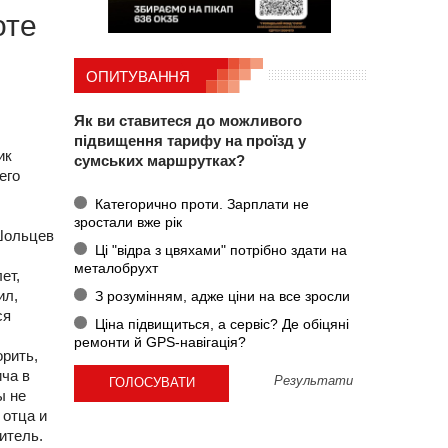
оте
ОПИТУВАННЯ
Як ви ставитеся до можливого
підвищення тарифу на проїзд у
ик
сумських маршрутках?
его
Категорично проти. Зарплати не
зростали вже рік
 Шольцев
Ці "відра з цвяхами" потрібно здати на
металобрухт
ет,
ил,
З розумінням, адже ціни на все зросли
ся
Ціна підвищиться, а сервіс? Де обіцяні
ремонти й GPS-навігація?
рить,
ича в
Результати
ы не
 отца и
итель.