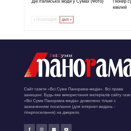
Дні італійської моди у Сумах (Фото)
Піонер с
ювілей
ПОПЕРЕДНЯ
ДАЛІ
Сайт газети «Всі Суми Панорама-медіа». Всі права
захищені. Будь-яке використання матеріалів сайту газе
«Всі Суми Панорама-медіа» дозволено тільки c
зазначенням посилання (для інтернет-видань -
гіперпосилання) на джерело.