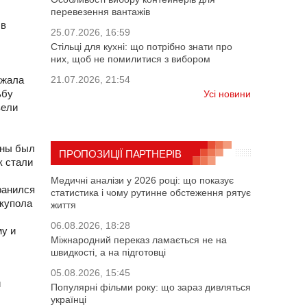
перевезення вантажів
 в
25.07.2026, 16:59
Стільці для кухні: що потрібно знати про
них, щоб не помилитися з вибором
ежала
21.07.2026, 21:54
ьбу
Усі новини
вели
йны был
ПРОПОЗИЦІЇ ПАРТНЕРІВ
к стали
Медичні аналізи у 2026 році: що показує
ранился
статистика і чому рутинне обстеження рятує
 купола
життя
06.08.2026, 18:28
му и
Міжнародний переказ ламається не на
швидкості, а на підготовці
05.08.2026, 15:45
и
Популярні фільми року: що зараз дивляться
українці