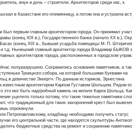
роитель, внук и дочь – строители. Архитекторов среди нас, к
скал в Казахстане его племянницу, а потом она и устроила вс
и был первым главным архитектором города. Он принимал учас
авы (конец XIX в.), Государственного банка (начало ХХ в.), Ок
в Басах (конец XIX в., бывшая усадьба помещицы М. П. Штериче
) и т.д. Нынешний главный архитектор города Владимир БЫКОВ х
лавных архитекторов города, расположенных в городском упра
йчас полуразрушено. Сохранились основания памятников, а та
и ступеньки Троицкого собора, на которой большими буквами на
ьц в девичестве Эккерт». По данным историков, Эрнестина
за известным архитектором Карлом Густавом Шольцем. Рядом е
то это мог быть надгробный камень на могиле Карла Шольца. Ка
онение уцелело только потому, что такие тяжелые памятники сло
ают, что традиционный для таких захоронений крест был вывезен
лишь опрокинули.
 или Петропавловскому, кладбищу необходимо получить статус
лучае его центральной части, где находятся скульптуры Антокол
ыделять бюджетные средства на ремонт и сохранение памятнико