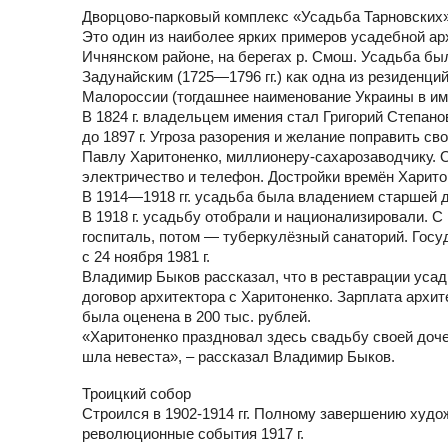
Дворцово-парковый комплекс «Усадьба Тарновских»
Это один из наиболее ярких примеров усадебной ар
Ичнянском районе, на берегах р. Смош. Усадьба б
Задунайским (1725—1796 гг.) как одна из резиденци
Малороссии (тогдашнее наименование Украины в им
В 1824 г. владельцем имения стал Григорий Степан
до 1897 г. Угроза разорения и желание поправить 
Павлу Харитоненко, миллионеру-сахарозаводчику. 
электричество и телефон. Достройки времён Харито
В 1914—1918 гг. усадьба была владением старшей
В 1918 г. усадьбу отобрали и национализировали. С
госпиталь, потом — туберкулёзный санаторий. Гос
с 24 ноября 1981 г.
Владимир Быков рассказал, что в реставрации уса
договор архитектора с Харитоненко. Зарплата архит
была оценена в 200 тыс. рублей.
«Харитоненко праздновал здесь свадьбу своей доче
шла невеста», – рассказал Владимир Быков.
Троицкий собор
Строился в 1902-1914 гг. Полному завершению худ
революционные события 1917 г.