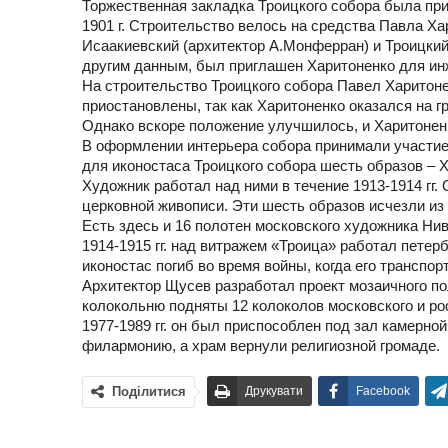
Торжественная закладка Троицкого собора была при
1901 г. Строительство велось на средства Павла Х
Исаакиевский (архитектор А.Монферран) и Троицкий 
другим данным, был приглашен Харитоненко для инж
На строительство Троицкого собора Павел Харитоне
приостановлены, так как Харитоненко оказался на г
Однако вскоре положение улучшилось, и Харитонен
В оформлении интерьера собора принимали участие
для иконостаса Троицкого собора шесть образов – Х
Художник работал над ними в течение 1913-1914 гг
церковной живописи. Эти шесть образов исчезли из 
Есть здесь и 16 полотен московского художника Нив
1914-1915 гг. над витражем «Троица» работал пете
иконостас погиб во время войны, когда его транспор
Архитектор Щусев разработал проект мозаичного по
колокольню подняты 12 колоколов московского и ро
1977-1989 гг. он был приспособлен под зал камерной
филармонию, а храм вернули религиозной громаде.
Поділитися
Друкувати
Facebook