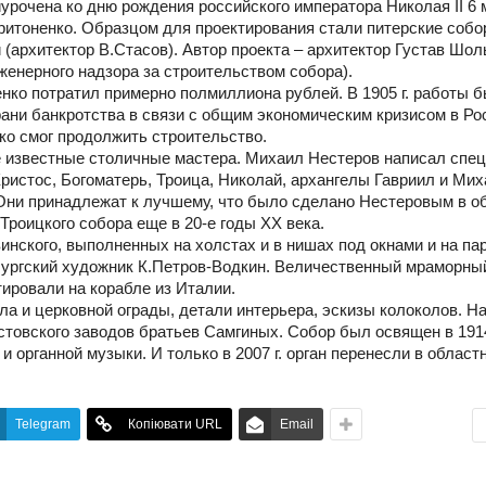
урочена ко дню рождения российского императора Николая ІІ 6 
аритоненко. Образцом для проектирования стали питерские собо
(архитектор В.Стасов). Автор проекта – архитектор Густав Шол
енерного надзора за строительством собора).
нко потратил примерно полмиллиона рублей. В 1905 г. работы 
рани банкротства в связи с общим экономическим кризисом в Ро
ко смог продолжить строительство.
 известные столичные мастера. Михаил Нестеров написал спе
ристос, Богоматерь, Троица, Николай, архангелы Гавриил и Мих
. Они принадлежат к лучшему, что было сделано Нестеровым в о
Троицкого собора еще в 20-е годы ХХ века.
инского, выполненных на холстах и в нишах под окнами и на па
рбургский художник К.Петров-Водкин. Величественный мраморны
тировали на корабле из Италии.
ла и церковной ограды, детали интерьера, эскизы колоколов. Н
стовского заводов братьев Самгиных. Собор был освящен в 1914
 и органной музыки. И только в 2007 г. орган перенесли в област
Telegram
Копіювати URL
Email