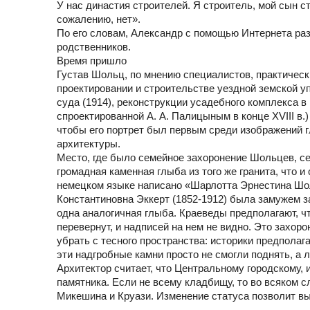
У нас династия строителей. Я строитель, мой сын ст
сожалению, нет».
По его словам, Александр с помощью Интернета разы
родственников.
Время пришло
Густав Шольц, по мнению специалистов, практическ
проектировании и строительстве уездной земской упр
суда (1914), реконструкции усадебного комплекса 
спроектированной А. А. Палицыным в конце XVIII в.
чтобы его портрет был первым среди изображений г
архитектуры.
Место, где было семейное захоронение Шольцев, се
громадная каменная глыба из того же гранита, что 
немецком языке написано «Шарлотта Эрнестина Шол
Константиновна Эккерт (1852-1912) была замужем 
одна аналогичная глыба. Краеведы предполагают, ч
перевернут, и надписей на нем не видно. Это захор
убрать с тесного пространства: историки предполаг
эти надгробные камни просто не смогли поднять, а 
Архитектор считает, что Центральному городскому,
памятника. Если не всему кладбищу, то во всяком с
Микешина и Круази. Изменение статуса позволит в