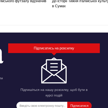
умського футзалу відзначив
До історії Тижня італійської культ
в Сумах
Підписатись на розсилку
ти
Підпишіться на нашу розсилку, щоб бути в
курсі подій
Підписатися