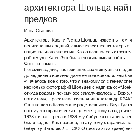
архитектора Шольца найти
предков
Инна Стасова
Архитекторы Карл и Густав Шольцы известны тем, ч
великолепных зданий, самое известное из которых 
национального значения. Когда начиналось строител
работу уже Карл. Это была его дипломная работа.
Фото на память
Потомки зодчих, построивших архитектурные шедевр
до недавнего времени даже не подозревали, кем был
«Началось все с того, что я знакомился с генеалог
несколько фотографий Шольцев с надписью: «Моей д
откуда родом и почему все замалчивалось… Верю, 
потомкам», – рассказал киевлянин Александр КРА
Он и нашел в Казахстане родственников. Внук Густ
потому что практически еще месяц тому назад ничег
1938 г. и расстрела в 1939-м у бабушки остались н
было видно.. Как правило, на эту тему старались не
бабушку Виталию ЛЕНСКУЮ (она из этих краев) высл