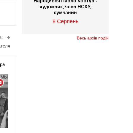
Народився Павло Ковтун -
художник, член НСХУ,
сумчанин
8 Серпень
ИС
Весь архів подій
ателя
ора