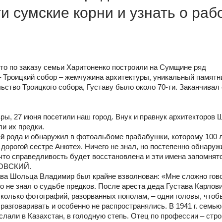
 сумские корни и узнать о раб
то по заказу семьи Харитоненко построили на Сумщине ряд
– Троицкий собор – жемчужина архитектуры, уникальный памятн
ьство Троицкого собора, Густаву было около 70-ти. Заканчивал 
ы, 27 июня посетили наш город. Внук и правнук архитекторов
и их предки.
ией рода и обнаружил в фотоальбоме прабабушки, которому 100 л
орогой сестре Анюте». Ничего не знал, но постепенно обнаруж
что справедливость будет восстановлена и эти имена запомнят
КОВСКИЙ.
ава Шольца Владимир был крайне взволнован: «Мне сложно гово
о не знал о судьбе предков. После ареста деда Густава Карлов
есколько фотографий, разорванных пополам, – одни головы, чтоб
 разговаривать и особенно не распространялись. В 1941 г. семью
али в Казахстан, в голодную степь. Отец по профессии – стро