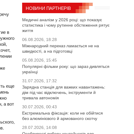
НОВИНИ ПАРТНЕРІВ
тречу
Медичні аналізи у 2026 році: що показує
статистика і чому рутинне обстеження рятує
життя
тие в
ружного
06.08.2026, 18:28
вой,
Міжнародний переказ ламається не на
очет,
швидкості, а на підготовці
влении
05.08.2026, 15:45
Популярні фільми року: що зараз дивляться
кже
українці
31.07.2026, 17:32
сть еще
Зарядна станція для важких навантажень:
мень
дім під час відключень, інструменти й
жно
тривала автономія
, а вот
30.07.2026, 00:43
Екстремальна фіксація: коли не обійтися
без алюмінієвого й армованого скотчу
ьского,
28.07.2026, 14:08
в.
Особливості вибору контейнерів для