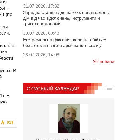
мая
31.07.2026, 17:32
ры –
Зарядна станція для важких навантажень:
ьц (по
дім під час відключень, інструменти й
тривала автономія
были
ссии.
30.07.2026, 00:43
Екстремальна фіксація: коли не обійтися
циально
без алюмінієвого й армованого скотчу
аил.
28.07.2026, 14:08
бласти
Усі новини
русах. В
й
СУМСЬКИЙ КАЛЕНДАР
а
 г. В
ную
918