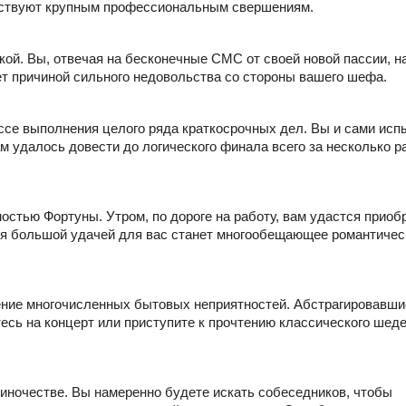
бствуют крупным профессиональным свершениям.
кой. Вы, отвечая на бесконечные СМС от своей новой пассии, н
т причиной сильного недовольства со стороны вашего шефа.
ссе выполнения целого ряда краткосрочных дел. Вы и сами исп
ам удалось довести до логического финала всего за несколько р
стью Фортуны. Утром, по дороге на работу, вам удастся приоб
ня большой удачей для вас станет многообещающее романтичес
шение многочисленных бытовых неприятностей. Абстрагировавши
есь на концерт или приступите к прочтению классического шед
диночестве. Вы намеренно будете искать собеседников, чтобы