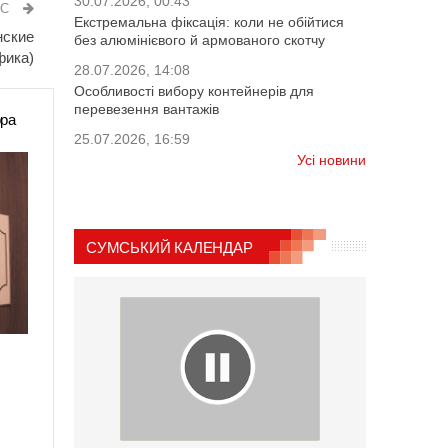
30.07.2026, 00:43
ИС
Екстремальна фіксація: коли не обійтися
нские
без алюмінієвого й армованого скотчу
фика)
28.07.2026, 14:08
Особливості вибору контейнерів для
перевезення вантажів
ора
25.07.2026, 16:59
Усі новини
СУМСЬКИЙ КАЛЕНДАР