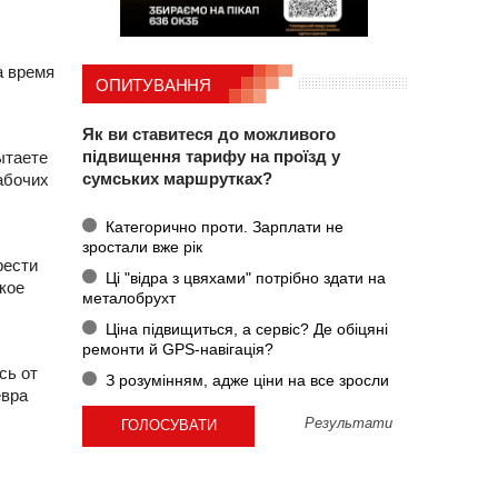
а время
ОПИТУВАННЯ
Як ви ставитеся до можливого
підвищення тарифу на проїзд у
ытаете
сумських маршрутках?
абочих
Категорично проти. Зарплати не
зростали вже рік
рести
Ці "відра з цвяхами" потрібно здати на
кое
металобрухт
Ціна підвищиться, а сервіс? Де обіцяні
ремонти й GPS-навігація?
сь от
З розумінням, адже ціни на все зросли
евра
Результати