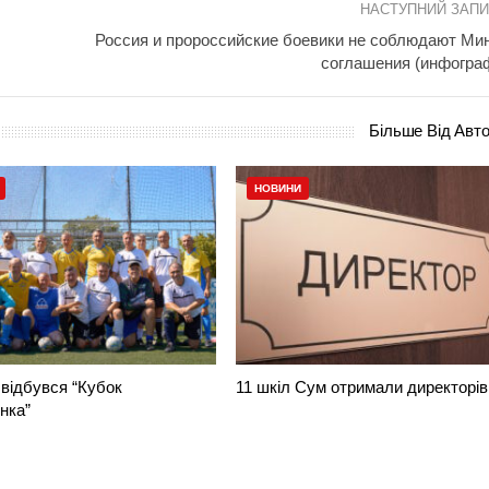
НАСТУПНИЙ ЗАП
Россия и пророссийские боевики не соблюдают Ми
соглашения (инфогра
Більше Від Авт
НОВИНИ
відбувся “Кубок
11 шкіл Сум отримали директорів
нка”