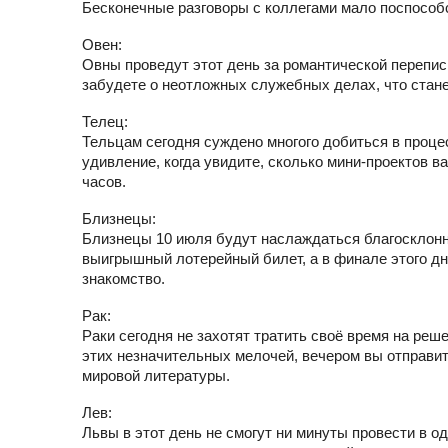
Бесконечные разговоры с коллегами мало поспосо
Овен:
Овны проведут этот день за романтической перепис
забудете о неотложных служебных делах, что стане
Телец:
Тельцам сегодня суждено многого добиться в проце
удивление, когда увидите, сколько мини-проектов в
часов.
Близнецы:
Близнецы 10 июля будут наслаждаться благосклонно
выигрышный лотерейный билет, а в финале этого д
знакомство.
Рак:
Раки сегодня не захотят тратить своё время на ре
этих незначительных мелочей, вечером вы отправит
мировой литературы.
Лев:
Львы в этот день не смогут ни минуты провести в о