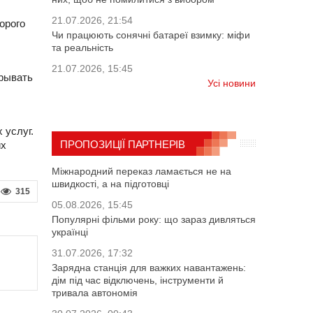
21.07.2026, 21:54
орого
Чи працюють сонячні батареї взимку: міфи
та реальність
21.07.2026, 15:45
крывать
Усі новини
 услуг.
ПРОПОЗИЦІЇ ПАРТНЕРІВ
их
Міжнародний переказ ламається не на
швидкості, а на підготовці
315
05.08.2026, 15:45
Популярні фільми року: що зараз дивляться
українці
31.07.2026, 17:32
Зарядна станція для важких навантажень:
дім під час відключень, інструменти й
тривала автономія