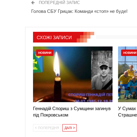
ПОПЕРЕДНІЙ ЗАПИС
Голова СБУ Грицак: Команди «стоп» не буде!
СХОЖІ ЗАПИСИ
НОВИНИ
НОВИНИ
Геннадій Спориш з Сумщини загинув
У Сумах 
під Покровськом
Страшне
ПОПЕРЕДНЯ
ДАЛІ