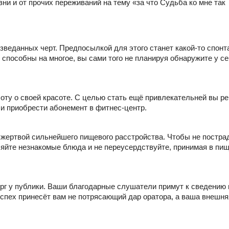
и и от прочих переживаний на тему «за что Судьба ко мне так
изведанных черт. Предпосылкой для этого станет какой-то спон
ы способны на многое, вы сами того не планируя обнаружите у с
боту о своей красоте. С целью стать ещё привлекательней вы р
ли приобрести абонемент в фитнес-центр.
 жертвой сильнейшего пищевого расстройства. Чтобы не постра
яйте незнакомые блюда и не переусердствуйте, принимая в пи
г у публики. Ваши благодарные слушатели примут к сведению в
успех принесёт вам не потрясающий дар оратора, а ваша внешня