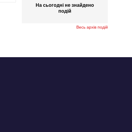
На сьогодні не знайдено
подій
Весь архів подій