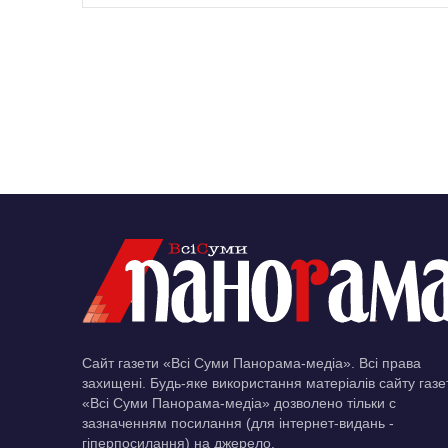
Сайт газети «Всі Суми Панорама-медіа». Всі права
захищені. Будь-яке використання матеріалів сайту газе
«Всі Суми Панорама-медіа» дозволено тільки c
зазначенням посилання (для інтернет-видань -
гіперпосилання) на джерело.