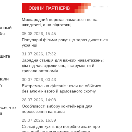
НОВИНИ ПАРТНЕРІВ
Міжнародний переказ ламається не на
швидкості, а на підготовці
танный
ебя
05.08.2026, 15:45
Популярні фільми року: що зараз дивляться
українці
31.07.2026, 17:32
ешите
Зарядна станція для важких навантажень:
дім під час відключень, інструменти й
тривала автономія
дали
30.07.2026, 00:43
щу
Екстремальна фіксація: коли не обійтися
без алюмінієвого й армованого скотчу
28.07.2026, 14:08
Особливості вибору контейнерів для
сё, что
перевезення вантажів
я
25.07.2026, 16:59
Стільці для кухні: що потрібно знати про
них, щоб не помилитися з вибором