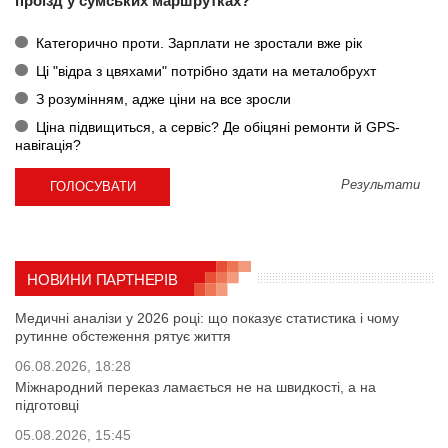
проїзд у сумських маршрутках?
Категорично проти. Зарплати не зростали вже рік
Ці "відра з цвяхами" потрібно здати на металобрухт
З розумінням, адже ціни на все зросли
Ціна підвищиться, а сервіс? Де обіцяні ремонти й GPS-
навігація?
Результати
НОВИНИ ПАРТНЕРІВ
Медичні аналізи у 2026 році: що показує статистика і чому
рутинне обстеження рятує життя
06.08.2026, 18:28
Міжнародний переказ ламається не на швидкості, а на
підготовці
05.08.2026, 15:45