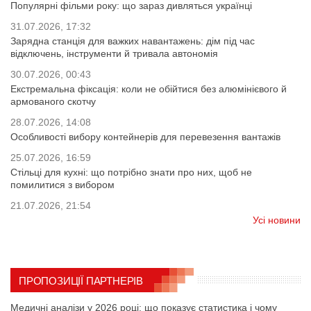
Популярні фільми року: що зараз дивляться українці
31.07.2026, 17:32
Зарядна станція для важких навантажень: дім під час
відключень, інструменти й тривала автономія
30.07.2026, 00:43
Екстремальна фіксація: коли не обійтися без алюмінієвого й
армованого скотчу
28.07.2026, 14:08
Особливості вибору контейнерів для перевезення вантажів
25.07.2026, 16:59
Стільці для кухні: що потрібно знати про них, щоб не
помилитися з вибором
21.07.2026, 21:54
Усі новини
ПРОПОЗИЦІЇ ПАРТНЕРІВ
Медичні аналізи у 2026 році: що показує статистика і чому