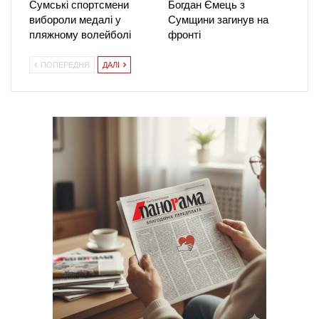
Сумські спортсмени
Богдан Ємець з
вибороли медалі у
Сумщини загинув на
пляжному волейболі
фронті
ПОПЕРЕДНЯ
ДАЛІ