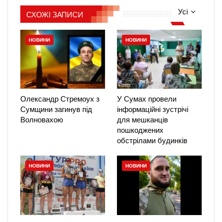
Усі
СХОЖІ ЗАПИСИ
НОВИНИ
НОВИНИ
Олександр Стремоух з
У Сумах провели
Сумщини загинув під
інформаційні зустрічі
Волновахою
для мешканців
пошкоджених
обстрілами будинків
НОВИНИ
НОВИНИ