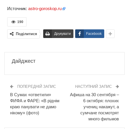
Источник:
astro-goroskop.ru
190
Поділитися
Друкувати
Facebook
Дайджест
ПОПЕРЕДНІЙ ЗАПИС
НАСТУПНИЙ ЗАПИС
В Сумах «ответили»
Афиша на 30 сентября –
ФИФА и ФАРЕ: «В ріднім
6 октября: плохих
краю панувати не дамо
учениц накажут, а
нікому» (фото)
сумчане посмотрят
много фильмов