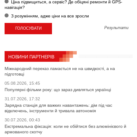
Ціна підвищиться, а сервіс? Де обіцяні ремонти й GPS-
навігація?
З розумінням, адже ціни на все зросли
Результати
НОВИНИ ПАРТНЕРІВ
Міжнародний переказ ламається не на швидкості, а на
підготовці
05.08.2026, 15:45
Популярні фільми року: що зараз дивляться українці
31.07.2026, 17:32
Зарядна станція для важких навантажень: дім під час
відключень, інструменти й тривала автономія
30.07.2026, 00:43
Екстремальна фіксація: коли не обійтися без алюмінієвого й
армованого скотчу