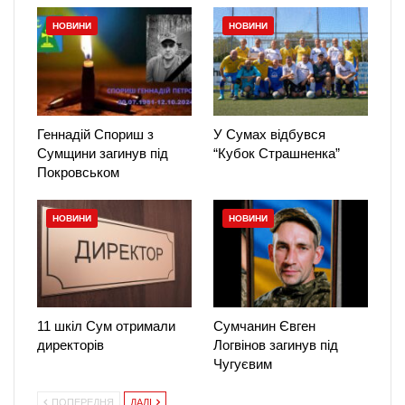
НОВИНИ
НОВИНИ
Геннадій Спориш з
У Сумах відбувся
Сумщини загинув під
“Кубок Страшненка”
Покровськом
НОВИНИ
НОВИНИ
11 шкіл Сум отримали
Сумчанин Євген
директорів
Логвінов загинув під
Чугуєвим
ПОПЕРЕДНЯ
ДАЛІ