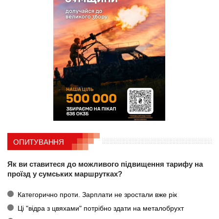
ОПИТУВАННЯ
Як ви ставитеся до можливого підвищення тарифу на
проїзд у сумських маршрутках?
Категорично проти. Зарплати не зростали вже рік
Ці "відра з цвяхами" потрібно здати на металобрухт