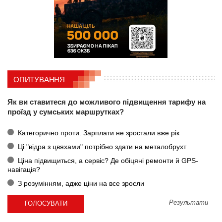
ОПИТУВАННЯ
Як ви ставитеся до можливого підвищення тарифу на
проїзд у сумських маршрутках?
Категорично проти. Зарплати не зростали вже рік
Ці "відра з цвяхами" потрібно здати на металобрухт
Ціна підвищиться, а сервіс? Де обіцяні ремонти й GPS-
навігація?
З розумінням, адже ціни на все зросли
Результати