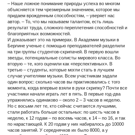
– Наше ложное понимание природы успеха во многом
объясняется тем чрезмерным значением, которое мы
придаем врожденным способностям, – уверяет нас
автор. – То, что мы называем талантом, есть лишь
результат труда, сложного переплетения способностей и
благоприятных возможностей.
И доказывает это на примерах. В Академии музыки в
Берлине ученые с помощью преподавателей разделили
на три группы студентов-скрипачей. В первую вошли
звезды, потенциальные солисты мирового класса. Во
вторую – те, кого оценили как «перспективных». В
третью – студенты, которые могли стать в лучшем
случае учителями музыки. Всем участникам задали
один вопрос: сколько часов вы практиковались с того
момента, когда впервые взяли в руки скрипку? Почти все
участники начали играть лет в пять. В первые год-два
упражнялись одинаково – около 2 – 3 часов в неделю.
Но с восьми лет те, кто сейчас считаются лучшими,
стали работать больше остальных: по шесть часов в
неделю, к 12 годам – по восемь часов, к 14 – по 16, и так
по нарастающей. К 20 годам у них набиралось до 10000
часов занятий. У середнячков их было 8000, а у