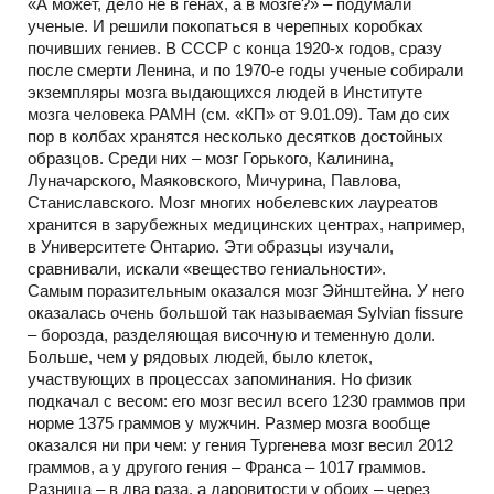
«А может, дело не в генах, а в мозге?» – подумали
ученые. И решили покопаться в черепных коробках
почивших гениев. В СССР с конца 1920-х годов, сразу
после смерти Ленина, и по 1970-е годы ученые собирали
экземпляры мозга выдающихся людей в Институте
мозга человека РАМН (см. «КП» от 9.01.09). Там до сих
пор в колбах хранятся несколько десятков достойных
образцов. Среди них – мозг Горького, Калинина,
Луначарского, Маяковского, Мичурина, Павлова,
Станиславского. Мозг многих нобелевских лауреатов
хранится в зарубежных медицинских центрах, например,
в Университете Онтарио. Эти образцы изучали,
сравнивали, искали «вещество гениальности».
Самым поразительным оказался мозг Эйнштейна. У него
оказалась очень большой так называемая Sylvian fissure
– борозда, разделяющая височную и теменную доли.
Больше, чем у рядовых людей, было клеток,
участвующих в процессах запоминания. Но физик
подкачал с весом: его мозг весил всего 1230 граммов при
норме 1375 граммов у мужчин. Размер мозга вообще
оказался ни при чем: у гения Тургенева мозг весил 2012
граммов, а у другого гения – Франса – 1017 граммов.
Разница – в два раза, а даровитости у обоих – через