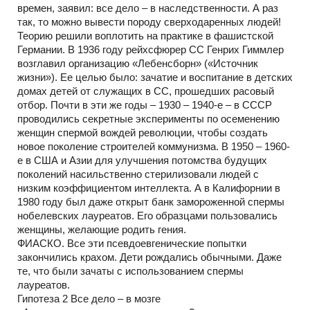
времен, заявил: все дело – в наследственности. А раз
так, то можно вывести породу сверходаренных людей!
Теорию решили воплотить на практике в фашистской
Германии. В 1936 году рейхсфюрер СС Генрих Гиммлер
возглавил организацию «Лебенсборн» («Источник
жизни»). Ее целью было: зачатие и воспитание в детских
домах детей от служащих в СС, прошедших расовый
отбор. Почти в эти же годы – 1930 – 1940-е – в СССР
проводились секретные эксперименты по осеменению
женщин спермой вождей революции, чтобы создать
новое поколение строителей коммунизма. В 1950 – 1960-
е в США и Азии для улучшения потомства будущих
поколений насильственно стерилизовали людей с
низким коэффициентом интеллекта. А в Калифорнии в
1980 году был даже открыт банк замороженной спермы
нобелевских лауреатов. Его образцами пользовались
женщины, желающие родить гения.
ФИАСКО. Все эти псевдоевгенические попытки
закончились крахом. Дети рождались обычными. Даже
те, что были зачаты с использованием спермы
лауреатов.
Гипотеза 2 Все дело – в мозге