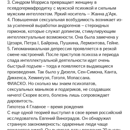
3. Синдром Морриса превращает женщину в
псевдогермафродитку с мужской психикой и сильным
мужским интеллектом. Яркий носитель – Жанна д’Арк.
4. Повышенная сексуальная возбудимость возникает из-
за усиленной выработки андрогенов – стероидных
гормонов, которые служат допингом, стимулирующим
интеллектуальные возможности. Она была замечена у
Цезаря, Петра I, Байрона, Пушкина, Лермонтова, Гейне.
5. Гипоманиакальная депрессия проявляется в резкой
смене настроений. После приступов психоза и периода
спада интеллектуальной деятельности идет очень
быстрый подъем – тогда и появляются выдающиеся
произведения. Так было у Дизеля, Сен-Симона, Канта,
Диккенса, Хемингуэя, Гоголя, Мопассана.
ФИАСКО. Но сколько мы знаем психопатов,
сексуальных маньяков и подагриков, не создавших
ничего! Скорее всего, болезнь лишь сопровождает
даровитость.
Гипотеза 4 Главное – время рождения
С еще одной теорией выступил в свое время российский
исследователь Евгений Виноградов. Он обнаружил
странную закономерность: одаренные люди чаще
рождаются зимой. Он выписал даты рождения 20 тысяч