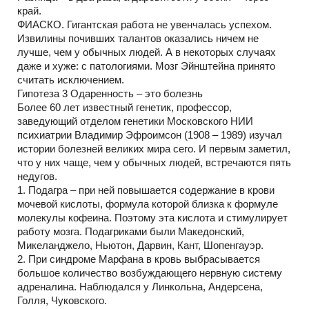
край.
ФИАСКО. Гигантская работа не увенчалась успехом.
Извилины почивших талантов оказались ничем не
лучше, чем у обычных людей. А в некоторых случаях
даже и хуже: с патологиями. Мозг Эйнштейна принято
считать исключением.
Гипотеза 3 Одаренность – это болезнь
Более 60 лет известный генетик, профессор,
заведующий отделом генетики Московского НИИ
психиатрии Владимир Эфроимсон (1908 – 1989) изучал
истории болезней великих мира сего. И первым заметил,
что у них чаще, чем у обычных людей, встречаются пять
недугов.
1. Подагра – при ней повышается содержание в крови
мочевой кислоты, формула которой близка к формуле
молекулы кофеина. Поэтому эта кислота и стимулирует
работу мозга. Подагриками были Македонский,
Микеланджело, Ньютон, Дарвин, Кант, Шопенгауэр.
2. При синдроме Марфана в кровь выбрасывается
большое количество возбуждающего нервную систему
адреналина. Наблюдался у Линкольна, Андерсена,
Голля, Чуковского.