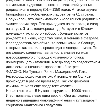
знаменитых художников, поэтов, писателей, ученых,
родившихся в период 801 – 1950 годов. А также изучил
биографии 757 нобелевских лауреатов из 61 страны.
Получилось, что максимальное число гениев родились в
зимнее время года. Пик приходится на февраль, а спад –
на август. Эта закономерность действует и в Южном
полушарии, но строго наоборот: больше талантов
рождается в июне, когда там зима, и меньше в феврале.
Исследователь это объяснял вспышками на Солнце,
которые, как правило, происходят с января по март. По
его словам, солнечная активность влияет на мозг
новорожденного с помощью усиленного потока
ионизирующего излучения. А ведь под его воздействием
даже семена начинают прорастать быстрее.
ФИАСКО. Но Пушкин, Репин, Македонский, Гете,
Резерфорд родились летом. А вспышки на Солнце
происходят в разное время года. Так что феномен
«зимних гениев» еще предстоит изучить.
Новая гипотеза – 5 Нужно потрудиться 10000 часов
И вот появилась еще одна версия. Она изложена в
недавно вышедшей монографии «Гении и аутсайдеры»
социолога Малкольма Гладуэлла.