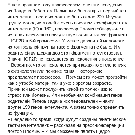
Еще в прошлом году профессором генетики поведения
из Лондона Робертом Пломиным был открыт первый ген
интеллекта – всего их должно быть около 200. Изучая
группу молодых людей с очень высоким коэффициентом
интеллекта (IQ = 160), профессор Пломин обнаружил: в
их генах неизменно присутствует один и тот же фрагмент
– IGF2R в 6-й хромосоме. У менее даровитой молодежи
из контрольной группы такого фрагмента не было. И у
родителей вундеркиндов этот фрагмент отсутствовал.
Значит, IGF2R не передается из поколения в поколение.
– Вероятно, что он появляется при каких-то отклонениях
в физиологии или психике гения, – осторожно
предполагает профессор. – Причем это может произойти
как в утробе матери, так и уже в зрелом возрасте.
Причиной может послужить какой-то толчок извне –
стресс или болезнь. Или необычная комбинация генов
родителей. Теперь задача исследователей – найти
другие 199 генов интеллекта. А затем точно определить
их функции.
– Недалеко то время, когда будут созданы генетические
тесты на интеллект, – рассказал на пресс-конференции
доктор Пломин. – И мы сможем выявлять щедро