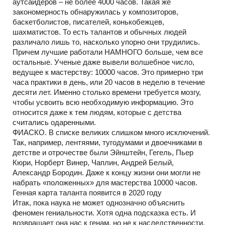
аутсайдеров – не более 4000 часов. Такая же
закономерность обнаружилась у композиторов,
баскетболистов, писателей, конькобежцев,
шахматистов. То есть талантов и обычных людей
различало лишь то, насколько упорно они трудились.
Причем лучшие работали НАМНОГО больше, чем все
остальные. Ученые даже вывели волшебное число,
ведущее к мастерству: 10000 часов. Это примерно три
часа практики в день, или 20 часов в неделю в течение
десяти лет. Именно столько времени требуется мозгу,
чтобы усвоить всю необходимую информацию. Это
относится даже к тем людям, которые с детства
считались одаренными.
ФИАСКО. В списке великих слишком много исключений.
Так, например, лентяями, тугодумами и двоечниками в
детстве и отрочестве были Эйнштейн, Гегель, Пьер
Кюри, Норберт Винер, Чаплин, Андрей Белый,
Александр Бородин. Даже к концу жизни они могли не
набрать «положенных» для мастерства 10000 часов.
Генная карта таланта появится в 2020 году
Итак, пока наука не может однозначно объяснить
феномен гениальности. Хотя одна подсказка есть. И
возвращает она нас к генам, но не к наследственности.