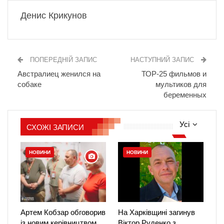
Денис Крикунов
ПОПЕРЕДНІЙ ЗАПИС
НАСТУПНИЙ ЗАПИС
Австралиец женился на
ТОР-25 фильмов и
собаке
мультиков для
беременных
Усі
СХОЖІ ЗАПИСИ
НОВИНИ
НОВИНИ
Артем Кобзар обговорив
На Харківщині загинув
із новим керівництвом
Віктор Руденко з