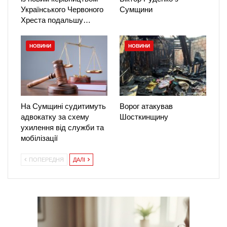
Українського Червоного
Сумщини
Хреста подальшу…
НОВИНИ
НОВИНИ
На Сумщині судитимуть
Ворог атакував
адвокатку за схему
Шосткинщину
ухилення від служби та
мобілізації
ПОПЕРЕДНЯ
ДАЛІ