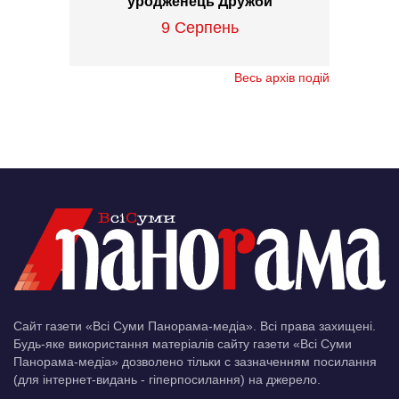
уродженець Дружби
9 Серпень
Весь архів подій
Сайт газети «Всі Суми Панорама-медіа». Всі права захищені.
Будь-яке використання матеріалів сайту газети «Всі Суми
Панорама-медіа» дозволено тільки c зазначенням посилання
(для інтернет-видань - гіперпосилання) на джерело.