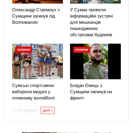
Олександр Стремоух з
У Сумах провели
Сумщини загинув під
інформаційні зустрічі
Волновахою
для мешканців
пошкоджених
обстрілами будинків
НОВИНИ
НОВИНИ
Сумські спортсмени
Богдан Ємець з
вибороли медалі у
Сумщини загинув на
пляжному волейболі
фронті
ПОПЕРЕДНЯ
ДАЛІ