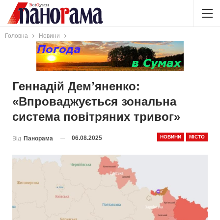
Головна
Новини
Геннадій Демʼяненко:
«Впроваджується зональна
система повітряних тривог»
НОВИНИ
МІСТО
06.08.2025
Від
Панорама