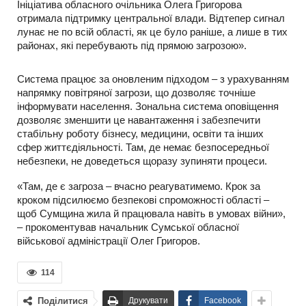
Ініціатива обласного очільника Олега Григорова
отримала підтримку центральної влади. Відтепер сигнал
лунає не по всій області, як це було раніше, а лише в тих
районах, які перебувають під прямою загрозою».
Система працює за оновленим підходом – з урахуванням
напрямку повітряної загрози, що дозволяє точніше
інформувати населення. Зональна система оповіщення
дозволяє зменшити це навантаження і забезпечити
стабільну роботу бізнесу, медицини, освіти та інших
сфер життєдіяльності. Там, де немає безпосередньої
небезпеки, не доведеться щоразу зупиняти процеси.
«Там, де є загроза – вчасно реагуватимемо. Крок за
кроком підсилюємо безпекові спроможності області –
щоб Сумщина жила й працювала навіть в умовах війни»,
– прокоментував начальник Сумської обласної
військової адміністрації Олег Григоров.
114
Поділитися
Друкувати
Facebook