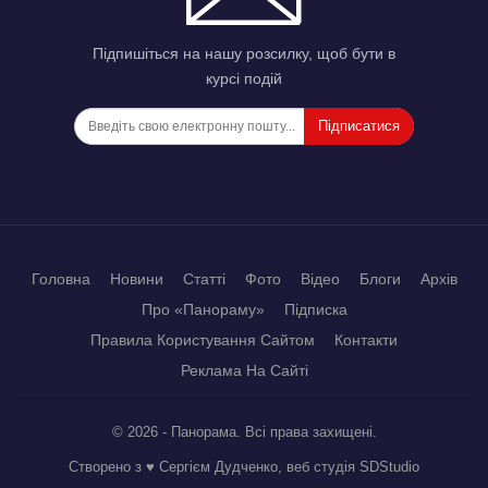
Підпишіться на нашу розсилку, щоб бути в
курсі подій
Підписатися
Головна
Новини
Статті
Фото
Відео
Блоги
Архів
Про «Панораму»
Підписка
Правила Користування Сайтом
Контакти
Реклама На Сайті
© 2026 - Панорама. Всі права захищені.
Створено з ♥ Сергієм Дудченко, веб студія
SDStudio