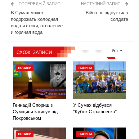
ПОПЕРЕДНІЙ ЗАПИС
НАСТУПНИЙ ЗАПИС
В Сумах может
Війна не відпустила
подорожать холодная
солдата
вода и стоки, отопление
и горячая вода
Усі
СХОЖІ ЗАПИСИ
НОВИНИ
НОВИНИ
Геннадій Спориш з
У Сумах відбувся
Сумщини загинув під
“Кубок Страшненка”
Покровськом
НОВИНИ
НОВИНИ