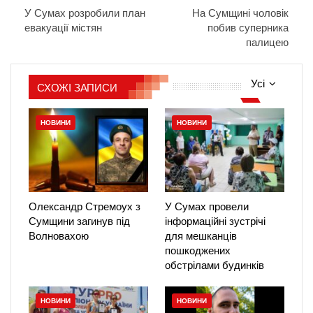
У Сумах розробили план
На Сумщині чоловік
евакуації містян
побив суперника
палицею
Усі
СХОЖІ ЗАПИСИ
НОВИНИ
НОВИНИ
Олександр Стремоух з
У Сумах провели
Сумщини загинув під
інформаційні зустрічі
Волновахою
для мешканців
пошкоджених
обстрілами будинків
НОВИНИ
НОВИНИ