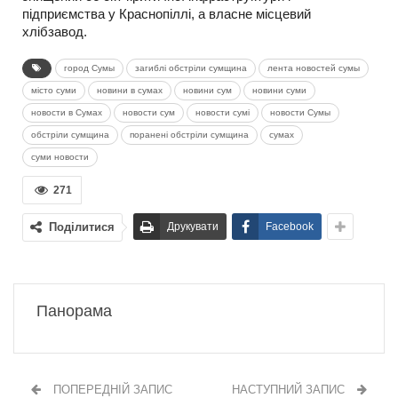
підприємства у Краснопіллі, а власне місцевий
хлібзавод.
город Сумы
загиблі обстріли сумщина
лента новостей сумы
місто суми
новини в сумах
новини сум
новини суми
новости в Сумах
новости сум
новости сумі
новости Сумы
обстріли сумщина
поранені обстріли сумщина
сумах
суми новости
271
Поділитися
Друкувати
Facebook
Панорама
ПОПЕРЕДНІЙ ЗАПИС
НАСТУПНИЙ ЗАПИС