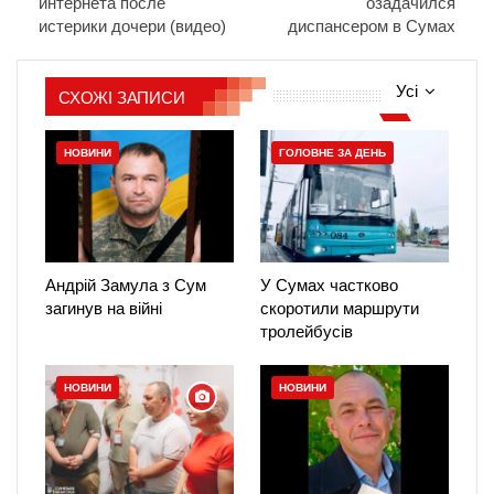
интернета после
озадачился
истерики дочери (видео)
диспансером в Сумах
Усі
СХОЖІ ЗАПИСИ
НОВИНИ
ГОЛОВНЕ ЗА ДЕНЬ
Андрій Замула з Сум
У Сумах частково
загинув на війні
скоротили маршрути
тролейбусів
НОВИНИ
НОВИНИ