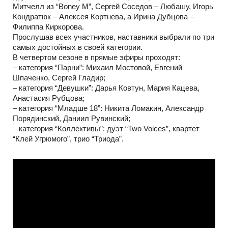
Митчелл из “Boney M”, Сергей Соседов – Любашу, Игорь
Кондратюк – Алексея Кортнева, а Ирина Дубцова –
Филиппа Киркорова.
Прослушав всех участников, наставники выбрали по три
самых достойных в своей категории.
В четвертом сезоне в прямые эфиры проходят:
– категория “Парни”: Михаил Мостовой, Евгений
Шпаченко, Сергей Гладир;
– категория “Девушки”: Дарья Ковтун, Мария Кацева,
Анастасия Рубцова;
– категория “Младше 18”: Никита Ломакин, Александр
Порядинский, Даниил Рувинский;
– категория “Коллективы”: дуэт “Two Voices”, квартет
“Клей Угрюмого”, трио “Триода”.