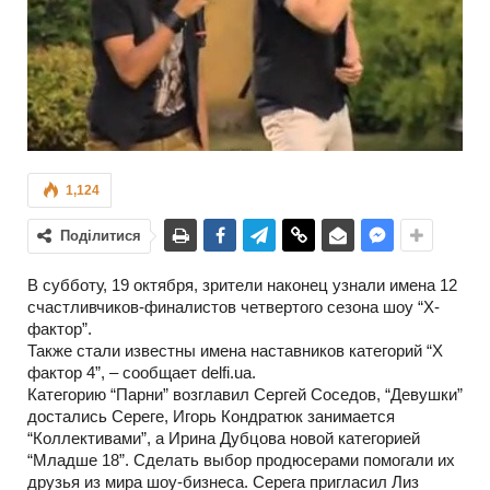
1,124
Поділитися
В субботу, 19 октября, зрители наконец узнали имена 12
счастливчиков-финалистов четвертого сезона шоу “Х-
фактор”.
Также стали известны имена наставников категорий “Х
фактор 4”, – сообщает delfi.ua.
Категорию “Парни” возглавил Сергей Соседов, “Девушки”
достались Сереге, Игорь Кондратюк занимается
“Коллективами”, а Ирина Дубцова новой категорией
“Младше 18”. Сделать выбор продюсерами помогали их
друзья из мира шоу-бизнеса. Серега пригласил Лиз