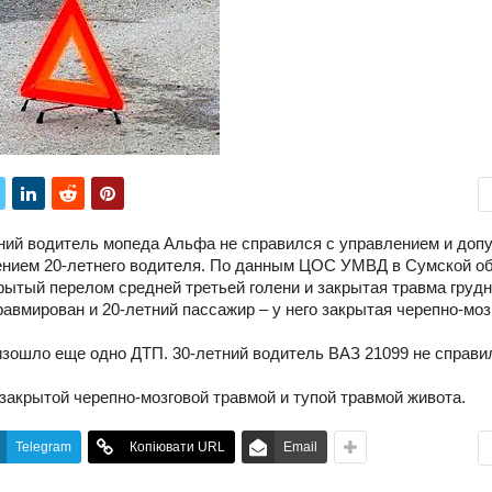
тний водитель мопеда Альфа не справился с управлением и доп
ением 20-летнего водителя. По данным ЦОС УМВД в Сумской об
ытый перелом средней третьей голени и закрытая травма груд
авмирован и 20-летний пассажир – у него закрытая черепно-моз
изошло еще одно ДТП. 30-летний водитель ВАЗ 21099 не справи
закрытой черепно-мозговой травмой и тупой травмой живота.
Telegram
Копіювати URL
Email