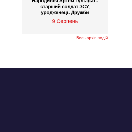
Народився Артем Гульцьо -
старший солдат ЗСУ,
уродженець Дружби
9 Серпень
Весь архів подій