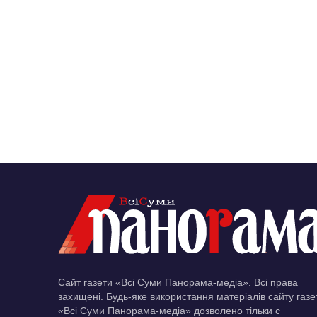
Сайт газети «Всі Суми Панорама-медіа». Всі права
захищені. Будь-яке використання матеріалів сайту газе
«Всі Суми Панорама-медіа» дозволено тільки c