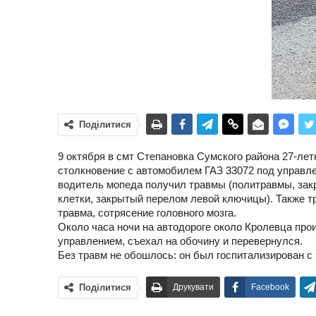
Поділитися
9 октября в смт Степановка Сумского района 27-ле
столкновение с автомобилем ГАЗ 33072 под управл
водитель мопеда получил травмы (политравмы, закр
клетки, закрытый перелом левой ключицы). Также тр
травма, сотрясение головного мозга.
Около часа ночи на автодороге около Кролевца про
управлением, съехал на обочину и перевернулся.
Без травм не обошлось: он был госпитализирован с 
Поділитися
Друкувати
Facebook