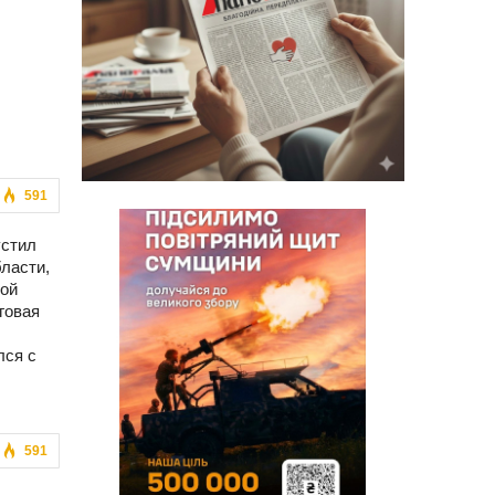
591
устил
ласти,
ной
говая
лся с
591