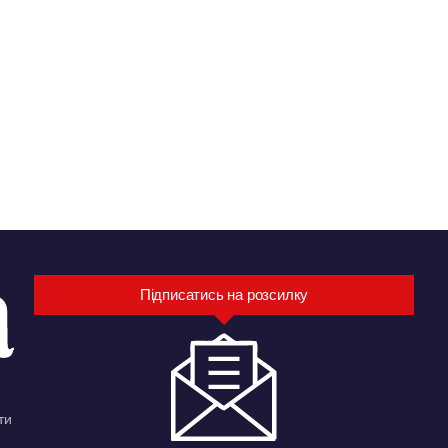
Підписатись на розсилку
ти