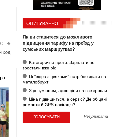
ОПИТУВАННЯ
Як ви ставитеся до можливого
підвищення тарифу на проїзд у
ИС
сумських маршрутках?
й ход
Категорично проти. Зарплати не
зростали вже рік
Ці "відра з цвяхами" потрібно здати на
ора
металобрухт
З розумінням, адже ціни на все зросли
Ціна підвищиться, а сервіс? Де обіцяні
ремонти й GPS-навігація?
Результати