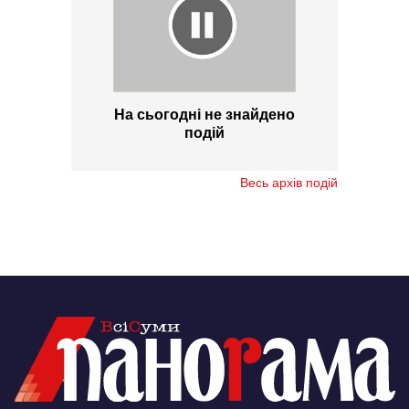
На сьогодні не знайдено
подій
Весь архів подій