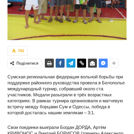
782
Поділитися
Сумская региональная федерация вольной борьбы при
поддержке районного руководства провела в Белополье
международный турнир, собравший около ста
участников. Медали разыграли в трёх возрастных
категориях. В рамках турнира организовали и матчевую
встречу между борцами Сум и Одессы, победа в
которой досталась нашим землякам – 3:1.
Свои поединки выиграли Богдан ДОРДА, Артём
КРИВОНОС и Дмитрий БОРИСОВ (тренеры Александр