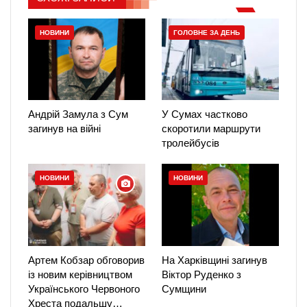
НОВИНИ
ГОЛОВНЕ ЗА ДЕНЬ
Андрій Замула з Сум
У Сумах частково
загинув на війні
скоротили маршрути
тролейбусів
НОВИНИ
НОВИНИ
Артем Кобзар обговорив
На Харківщині загинув
із новим керівництвом
Віктор Руденко з
Українського Червоного
Сумщини
Хреста подальшу…