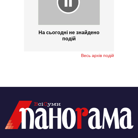
На сьогодні не знайдено
подій
Весь архів подій