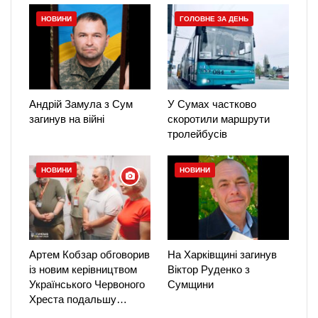
НОВИНИ
ГОЛОВНЕ ЗА ДЕНЬ
Андрій Замула з Сум
У Сумах частково
загинув на війні
скоротили маршрути
тролейбусів
НОВИНИ
НОВИНИ
Артем Кобзар обговорив
На Харківщині загинув
із новим керівництвом
Віктор Руденко з
Українського Червоного
Сумщини
Хреста подальшу…