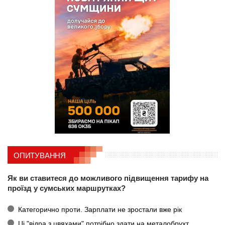
ОПИТУВАННЯ
Як ви ставитеся до можливого підвищення тарифу на
проїзд у сумських маршрутках?
Категорично проти. Зарплати не зростали вже рік
Ці "відра з цвяхами" потрібно здати на металобрухт