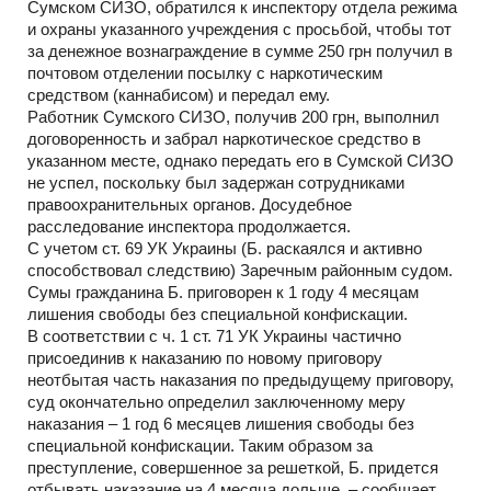
Сумском СИЗО, обратился к инспектору отдела режима
и охраны указанного учреждения с просьбой, чтобы тот
за денежное вознаграждение в сумме 250 грн получил в
почтовом отделении посылку с наркотическим
средством (каннабисом) и передал ему.
Работник Сумского СИЗО, получив 200 грн, выполнил
договоренность и забрал наркотическое средство в
указанном месте, однако передать его в Сумской СИЗО
не успел, поскольку был задержан сотрудниками
правоохранительных органов. Досудебное
расследование инспектора продолжается.
С учетом ст. 69 УК Украины (Б. раскаялся и активно
способствовал следствию) Заречным районным судом.
Сумы гражданина Б. приговорен к 1 году 4 месяцам
лишения свободы без специальной конфискации.
В соответствии с ч. 1 ст. 71 УК Украины частично
присоединив к наказанию по новому приговору
неотбытая часть наказания по предыдущему приговору,
суд окончательно определил заключенному меру
наказания – 1 год 6 месяцев лишения свободы без
специальной конфискации. Таким образом за
преступление, совершенное за решеткой, Б. придется
отбывать наказание на 4 месяца дольше, – сообщает