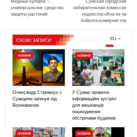
Медный купорос –
Сумская городская
универсальное средство
избирательная комиссия
защиты растений
недееспособна из-за
бойкота коммунистов
Усі
СХОЖІ ЗАПИСИ
НОВИНИ
НОВИНИ
Олександр Стремоух з
У Сумах провели
Сумщини загинув під
інформаційні зустрічі
Волновахою
для мешканців
пошкоджених
обстрілами будинків
НОВИНИ
НОВИНИ