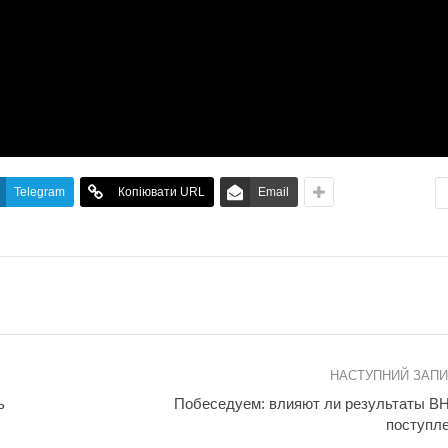
Telegram
Копіювати URL
Email
НАСТУПНИЙ ЗАП
ь
Побеседуем: влияют ли результаты В
поступл