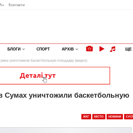
А»
Контакти
БЛОГИ
СПОРТ
АРХІВ
ЩЕ
 Сумах уничтожили баскетбольную площадку (видео)
 в Сумах уничтожили баскетбольную
ЖКГ
МІСТО
НОВИНИ
СУС