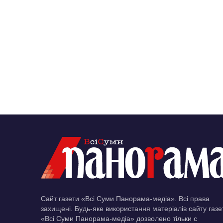
Сайт газети «Всі Суми Панорама-медіа». Всі права
захищені. Будь-яке використання матеріалів сайту газе
«Всі Суми Панорама-медіа» дозволено тільки c