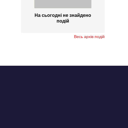
На сьогодні не знайдено
подій
Весь архів подій