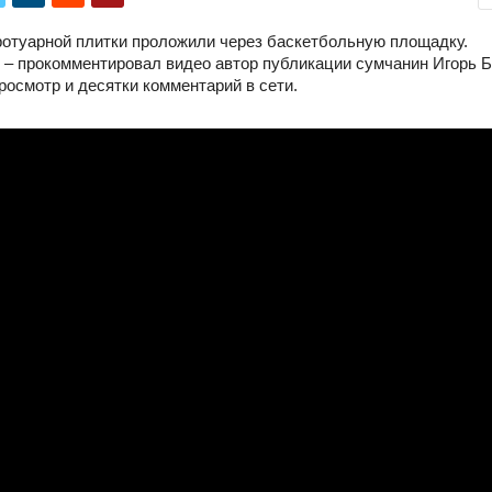
ротуарной плитки проложили через баскетбольную площадку.
 – прокомментировал видео автор публикации сумчанин Игорь Б
росмотр и десятки комментарий в сети.