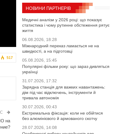
НОВИНИ ПАРТНЕРІВ
Медичні аналізи у 2026 році: що показує
статистика і чому рутинне обстеження рятує
життя
06.08.2026, 18:28
Міжнародний переказ ламається не на
швидкості, а на підготовці
517
05.08.2026, 15:45
Популярні фільми року: що зараз дивляться
українці
31.07.2026, 17:32
Зарядна станція для важких навантажень:
дім під час відключень, інструменти й
тривала автономія
30.07.2026, 00:43
ИС
Екстремальна фіксація: коли не обійтися
без алюмінієвого й армованого скотчу
НО на
ение?
28.07.2026, 14:08
Особливості вибору контейнерів для