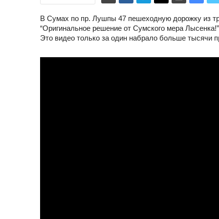
В Сумах по пр. Лушпы 47 пешеходную дорожку из т
“Оригинальное решение от Сумского мера Лысенка!”
Это видео только за один набрало больше тысячи п