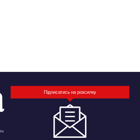
Підписатись на розсилку
ти