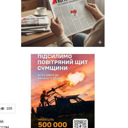
105
ия
ссом,