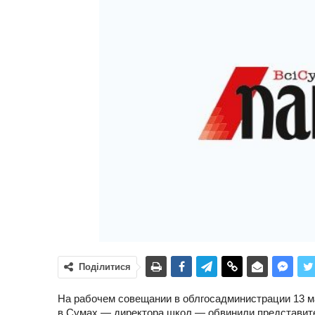
Поділитися
На рабочем совещании в облгосадминистрации 13 м
в Сумах — директора школ — обвинили представите