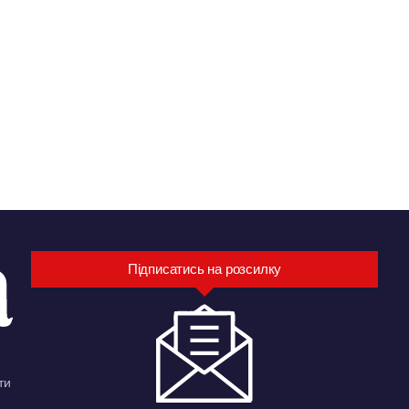
Підписатись на розсилку
ти