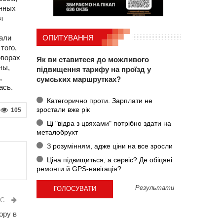
енных
я
али
ОПИТУВАННЯ
того,
оворах
Як ви ставитеся до можливого
ны,
підвищення тарифу на проїзд у
,
сумських маршрутках?
ась.
Категорично проти. Зарплати не
зростали вже рік
105
Ці "відра з цвяхами" потрібно здати на
металобрухт
З розумінням, адже ціни на все зросли
Ціна підвищиться, а сервіс? Де обіцяні
ремонти й GPS-навігація?
Результати
ИС
ору в