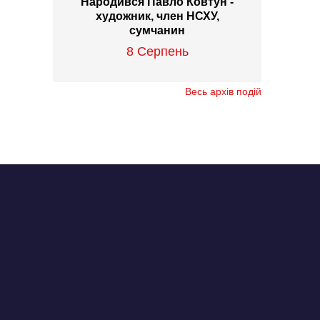
Народився Павло Ковтун -
художник, член НСХУ,
сумчанин
8 Серпень
Весь архів подій