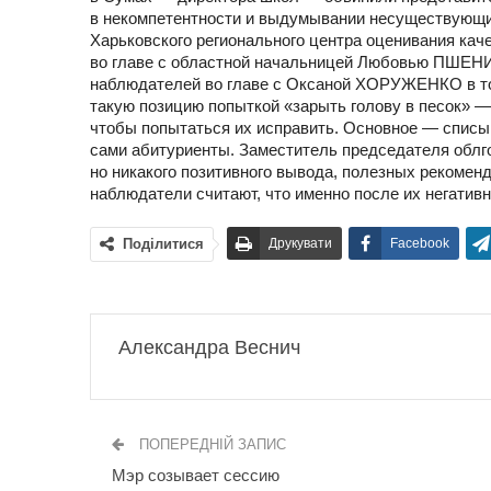
в некомпетентности и выдумывании несуществующ
Харьковского регионального центра оценивания кач
во главе с областной начальницей Любовью ПШЕНИ
наблюдателей во главе с Оксаной ХОРУЖЕНКО в том
такую позицию попыткой «зарыть голову в песок» —
чтобы попытаться их исправить. Основное — списы
сами абитуриенты. Заместитель председателя обл
но никакого позитивного вывода, полезных рекомен
наблюдатели считают, что именно после их негатив
Поділитися
Друкувати
Facebook
Александра Веснич
ПОПЕРЕДНІЙ ЗАПИС
Мэр созывает сессию