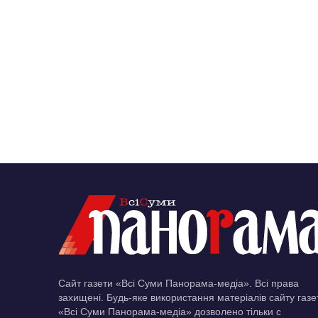
Сайт газети «Всі Суми Панорама-медіа». Всі права
захищені. Будь-яке використання матеріалів сайту газе
«Всі Суми Панорама-медіа» дозволено тільки c