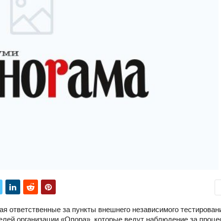
ая ответственные за пункты внешнего независимого тестирован
лей организации «Опора», которые ведут наблюдение за проце