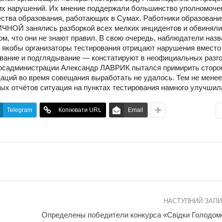
их нарушений. Их мнение поддержали большинство уполномоч
ества образования, работающих в Сумах. Работники образовани
ЧНОЙ занялись разборкой всех мелких инцидентов и обвиняли
, что они не знают правил. В свою очередь, наблюдатели назв
 якобы организаторы тестирования отрицают нарушения вместо 
вание и подглядывание — констатируют в неофициальных разг
госадминистрации Александр ЛАВРИК пытался примирить сторо
даций во время совещания выработать не удалось. Тем не менее
ных отчётов ситуация на пунктах тестирования намного улучшил
Telegram
Копіювати URL
Email
НАСТУПНИЙ ЗАП
Определены победители конкурса «Свідки Голодом