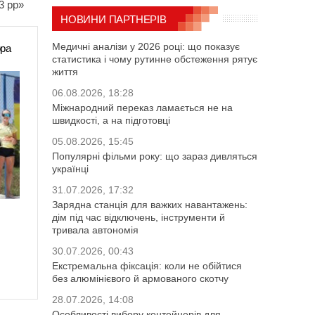
3 рр»
НОВИНИ ПАРТНЕРІВ
Медичні аналізи у 2026 році: що показує
ора
статистика і чому рутинне обстеження рятує
життя
06.08.2026, 18:28
Міжнародний переказ ламається не на
швидкості, а на підготовці
05.08.2026, 15:45
Популярні фільми року: що зараз дивляться
українці
31.07.2026, 17:32
Зарядна станція для важких навантажень:
дім під час відключень, інструменти й
тривала автономія
30.07.2026, 00:43
Екстремальна фіксація: коли не обійтися
без алюмінієвого й армованого скотчу
28.07.2026, 14:08
Особливості вибору контейнерів для