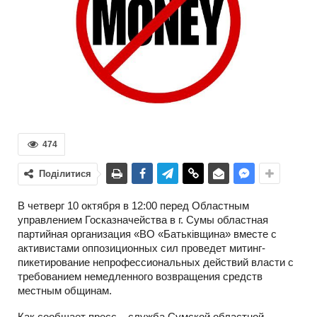
474
Поділитися
В четверг 10 октября в 12:00 перед Областным
управлением Госказначейства в г. Сумы областная
партийная организация «ВО «Батьківщина» вместе с
активистами оппозиционных сил проведет митинг-
пикетирование непрофессиональных действий власти с
требованием немедленного возвращения средств
местным общинам.
Как сообщает пресс – служба Сумской областной