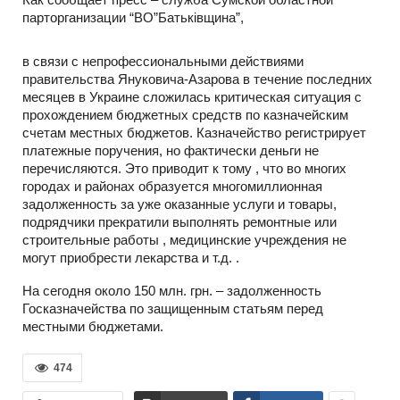
парторганизации “ВО”Батьківщина”,
в связи с непрофессиональными действиями
правительства Януковича-Азарова в течение последних
месяцев в Украине сложилась критическая ситуация с
прохождением бюджетных средств по казначейским
счетам местных бюджетов. Казначейство регистрирует
платежные поручения, но фактически деньги не
перечисляются. Это приводит к тому , что во многих
городах и районах образуется многомиллионная
задолженность за уже оказанные услуги и товары,
подрядчики прекратили выполнять ремонтные или
строительные работы , медицинские учреждения не
могут приобрести лекарства и т.д. .
На сегодня около 150 млн. грн. – задолженность
Госказначейства по защищенным статьям перед
местными бюджетами.
474