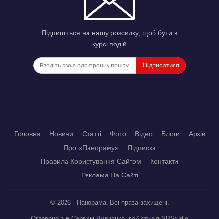
Підпишіться на нашу розсилку, щоб бути в
курсі подій
Підписатися
Головна
Новини
Статті
Фото
Відео
Блоги
Архів
Про «Панораму»
Підписка
Правила Користування Сайтом
Контакти
Реклама На Сайті
© 2026 - Панорама. Всі права захищені.
Створено з ♥ Сергієм Дудченко, веб студія
SDStudio