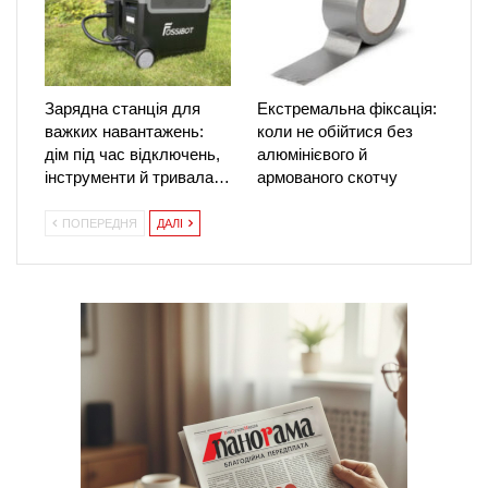
Зарядна станція для
Екстремальна фіксація:
важких навантажень:
коли не обійтися без
дім під час відключень,
алюмінієвого й
інструменти й тривала…
армованого скотчу
ПОПЕРЕДНЯ
ДАЛІ