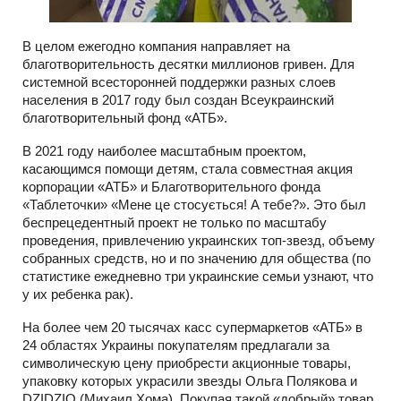
В целом ежегодно компания направляет на
благотворительность десятки миллионов гривен. Для
системной всесторонней поддержки разных слоев
населения в 2017 году был создан Всеукраинский
благотворительный фонд «АТБ».
В 2021 году наиболее масштабным проектом,
касающимся помощи детям, стала совместная акция
корпорации «АТБ» и Благотворительного фонда
«Таблеточки» «Мене це стосується! А тебе?». Это был
беспрецедентный проект не только по масштабу
проведения, привлечению украинских топ-звезд, объему
собранных средств, но и по значению для общества (по
статистике ежедневно три украинские семьи узнают, что
у их ребенка рак).
На более чем 20 тысячах касс супермаркетов «АТБ» в
24 областях Украины покупателям предлагали за
символическую цену приобрести акционные товары,
упаковку которых украсили звезды Ольга Полякова и
DZIDZIO (Михаил Хома). Покупая такой «добрый» товар,