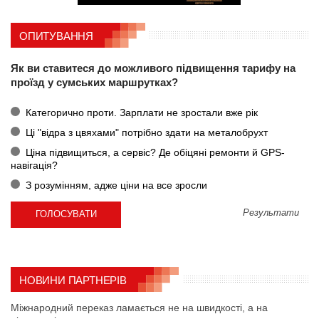
ОПИТУВАННЯ
Як ви ставитеся до можливого підвищення тарифу на
проїзд у сумських маршрутках?
Категорично проти. Зарплати не зростали вже рік
Ці "відра з цвяхами" потрібно здати на металобрухт
Ціна підвищиться, а сервіс? Де обіцяні ремонти й GPS-
навігація?
З розумінням, адже ціни на все зросли
Результати
НОВИНИ ПАРТНЕРІВ
Міжнародний переказ ламається не на швидкості, а на