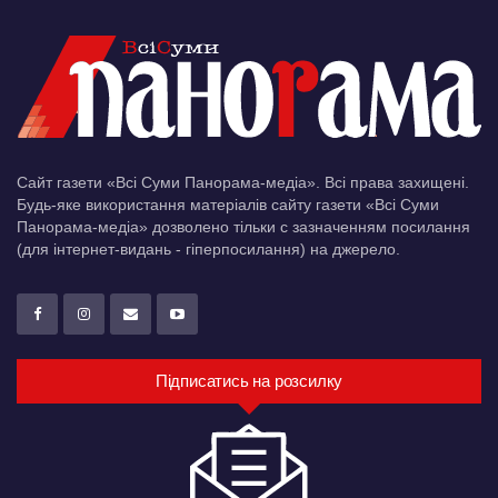
Сайт газети «Всі Суми Панорама-медіа». Всі права захищені.
Будь-яке використання матеріалів сайту газети «Всі Суми
Панорама-медіа» дозволено тільки c зазначенням посилання
(для інтернет-видань - гіперпосилання) на джерело.
Підписатись на розсилку