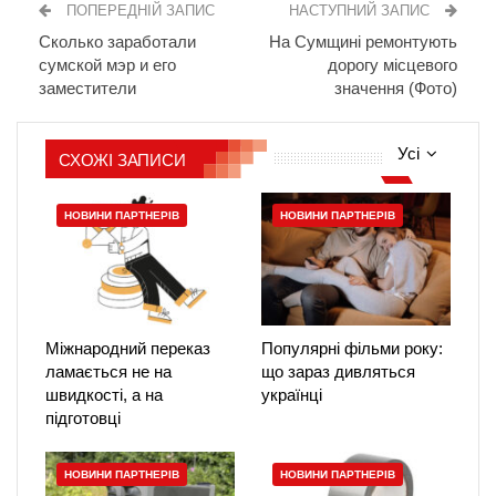
ПОПЕРЕДНІЙ ЗАПИС
НАСТУПНИЙ ЗАПИС
Сколько заработали
На Сумщині ремонтують
сумской мэр и его
дорогу місцевого
заместители
значення (Фото)
Усі
СХОЖІ ЗАПИСИ
НОВИНИ ПАРТНЕРІВ
НОВИНИ ПАРТНЕРІВ
Міжнародний переказ
Популярні фільми року:
ламається не на
що зараз дивляться
швидкості, а на
українці
підготовці
НОВИНИ ПАРТНЕРІВ
НОВИНИ ПАРТНЕРІВ