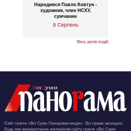
Народився Павло Ковтун -
художник, член НСХУ,
сумчанин
8 Серпень
Весь архів подій
Сайт газети «Всі Суми Панорама-медіа». Всі права захищені.
Будь-яке використання матеріалів сайту газети «Всі Суми