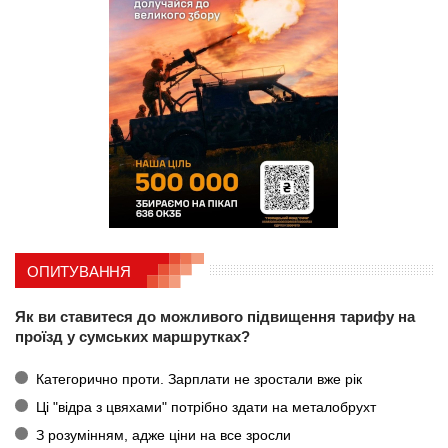
ОПИТУВАННЯ
Як ви ставитеся до можливого підвищення тарифу на
проїзд у сумських маршрутках?
Категорично проти. Зарплати не зростали вже рік
Ці "відра з цвяхами" потрібно здати на металобрухт
З розумінням, адже ціни на все зросли