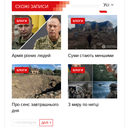
Усі
СХОЖІ ЗАПИСИ
БЛОГИ
БЛОГИ
Армія різних людей
Суми стають меншими
БЛОГИ
БЛОГИ
Про сенс завтрашнього
З миру по нитці
дня
ПОПЕРЕДНЯ
ДАЛІ