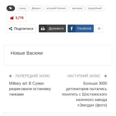
гланц
Деркач
игровой бизнес
миськов
подлубный
5,778
Поділитися
Друкувати
Facebook
Новые Васюки
ПОПЕРЕДНІЙ ЗАПИС
НАСТУПНИЙ ЗАПИС
Military art: В Сумах
Больше 3000
разрисовали остановку
детонаторов пытались
танками
похитить с Шосткинского
казенного завода
«Звезда» (фото)