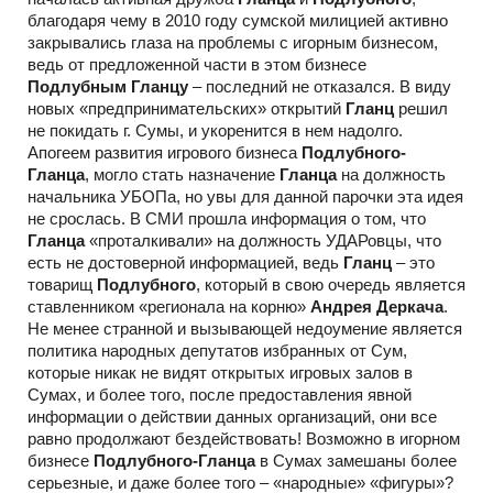
благодаря чему в 2010 году сумской милицией активно
закрывались глаза на проблемы с игорным бизнесом,
ведь от предложенной части в этом бизнесе
Подлубным Гланцу
– последний не отказался. В виду
новых «предпринимательских» открытий
Гланц
решил
не покидать г. Сумы, и укоренится в нем надолго.
Апогеем развития игрового бизнеса
Подлубного-
Гланца
, могло стать назначение
Гланца
на должность
начальника УБОПа, но увы для данной парочки эта идея
не срослась. В СМИ прошла информация о том, что
Гланца
«проталкивали» на должность УДАРовцы, что
есть не достоверной информацией, ведь
Гланц
– это
товарищ
Подлубного
, который в свою очередь является
ставленником «регионала на корню»
Андрея Деркача
.
Не менее странной и вызывающей недоумение является
политика народных депутатов избранных от Сум,
которые никак не видят открытых игровых залов в
Сумах, и более того, после предоставления явной
информации о действии данных организаций, они все
равно продолжают бездействовать! Возможно в игорном
бизнесе
Подлубного-Гланца
в Сумах замешаны более
серьезные, и даже более того – «народные» «фигуры»?