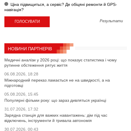
Ціна підвищиться, а сервіс? Де обіцяні ремонти й GPS-
навігація?
Результати
НОВИНИ ПАРТНЕРІВ
Медичні аналізи у 2026 році: що показує статистика і чому
рутинне обстеження рятує життя
06.08.2026, 18:28
Міжнародний переказ ламається не на швидкості, а на
підготовці
05.08.2026, 15:45
Популярні фільми року: що зараз дивляться українці
31.07.2026, 17:32
Зарядна станція для важких навантажень: дім під час
відключень, інструменти й тривала автономія
30.07.2026, 00:43