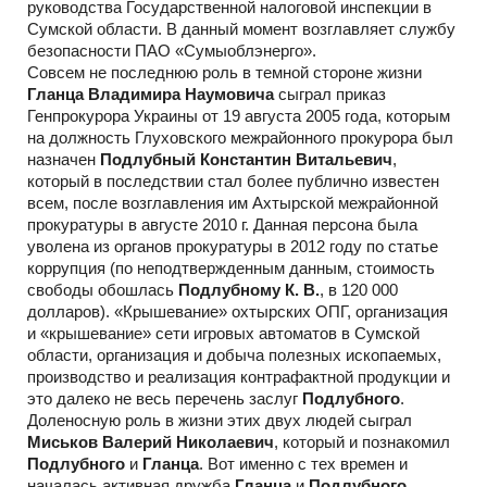
руководства Государственной налоговой инспекции в
Сумской области. В данный момент возглавляет службу
безопасности ПАО «Сумыоблэнерго».
Совсем не последнюю роль в темной стороне жизни
Гланца Владимира Наумовича
сыграл приказ
Генпрокурора Украины от 19 августа 2005 года, которым
на должность Глуховского межрайонного прокурора был
назначен
Подлубный Константин Витальевич
,
который в последствии стал более публично известен
всем, после возглавления им Ахтырской межрайонной
прокуратуры в августе 2010 г. Данная персона была
уволена из органов прокуратуры в 2012 году по статье
коррупция (по неподтвержденным данным, стоимость
свободы обошлась
Подлубному К. В.
, в 120 000
долларов). «Крышевание» охтырских ОПГ, организация
и «крышевание» сети игровых автоматов в Сумской
области, организация и добыча полезных ископаемых,
производство и реализация контрафактной продукции и
это далеко не весь перечень заслуг
Подлубного
.
Доленосную роль в жизни этих двух людей сыграл
Миськов Валерий Николаевич
, который и познакомил
Подлубного
и
Гланца
. Вот именно с тех времен и
началась активная дружба
Гланца
и
Подлубного
,