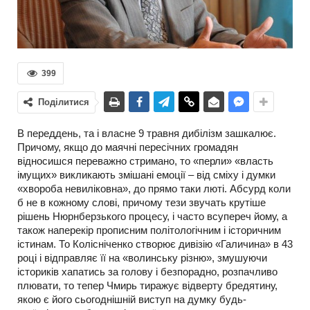
399
Поділитися
В переддень, та і власне 9 травня дибілізм зашкалює.
Причому, якщо до маячні пересічних громадян
відносишся переважно стримано, то «перли» «власть
імущих» викликають змішані емоції – від сміху і думки
«хвороба невиліковна», до прямо таки люті. Абсурд коли
б не в кожному слові, причому тези звучать крутіше
рішень Нюрнберзького процесу, і часто всупереч йому, а
також наперекір прописним політологічним і історичним
істинам. То Колісніченко створює дивізію «Галичина» в 43
році і відправляє її на «волинську різню», змушуючи
істориків хапатись за голову і безпорадно, розпачливо
плювати, то тепер Чмирь тиражує відверту бредятину,
якою є його сьогоднішній виступ на думку будь-