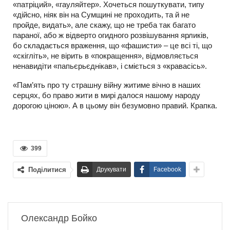
«патріций», «гауляйтер». Хочеться пошуткувати, типу
«дійсно, ніяк він на Сумщині не проходить, та й не
пройде, видать», але скажу, що не треба так багато
параної, або ж відверто огидного розвішування ярликів,
бо складається враження, що «фашисти» – це всі ті, що
«скігліть», не вірить в «покращення», відмовляється
ненавидіти «папьєрьєднікав», і сміється з «кравасісь».
«Пам’ять про ту страшну війну житиме вічно в наших
серцях, бо право жити в мирі далося нашому народу
дорогою ціною». А в цьому він безумовно правий. Крапка.
399
Поділитися
Друкувати
Facebook
Олександр Бойко