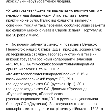
якоїскільки-небутьосвітченої людини.
«У цей травневий день ми відзначаємо величне свято –
перемогу над фашизмом». З італійцями зіткнень
практично не було, Італію від фашистів звільнили
союзники, тож яка така перемога, особливо якщо зважити
що фашизм мирно існував в Європі (Іспанія, Португалія)
ще 30 років? Мимо.
«…бо почали забувати символи, пов’язані з Великою
Перемогою наших батьків, дідів і прадідів. Зокрема такі,
як георгіївська стрічка». Георгівську стрічку в тій війні
використовували російські колаборанти (власовці
«РОА», РОНА «Русскаяосвободительнаянародная
армія», «Казачий Стан», КОНР —
«КомитетосвобождениянародовРоссии», 6 15-й
казачийкавалерийский корпус СС, 29-я
гренадерскаядивизия СС (русская Нр.1), 30-я
гренадерскаядивизия СС, Дивизия «Руссланд»,
«Русский корпус», «Боевой союз
русскихнационалистов»,13 1-я русскаянациональная
бригада СС «Дружина»). Застосування жовто-чорних
кольорів з метою підняти патріотизм у військах з 1943-го