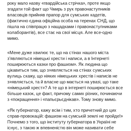
року мало назву «гвардійська стрічка», проте якщо
згадати той факт що Чмирь з рук правонаступників
власовців прийняв прапор для сумських кадетів,
(фактично єдина офіційна особа на теренах СНД, що
пішла на співпрацю з нащадками і правонаступниками
колаборантів), все стає на свої місця. Але все-одно
мимо.
«Мене дуже хвилює те, що на стінах нашого міста
з’являються німецькі хрести і написи, а в Інтернеті
поширюються казки про фашизм». Як людина що
цікавиться тим, що з»являється на стінах сумських
вулиць скажу, що ніяких німецьких хрестів і написів не
з»являється, та й власне що мається на увазі, що таке
«німецький хрест»? А те що в інтернеті поширюється все
більше казок, це факт, причому самих різних, починаючи
з «покращення» і «папьєрьєднікав». Тому знову мимо.
«Як губернатор, кажу всім і тим, хто причетний до цих
справ-провокацій: фашизм на сумській землі не пройде!»
Почнемо з того, що інституту губернатора в Україні не
існує, з такою ж впевненістю він може називати себе