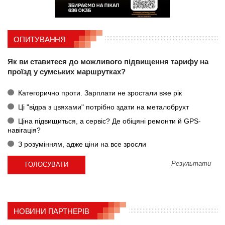
ОПИТУВАННЯ
Як ви ставитеся до можливого підвищення тарифу на
проїзд у сумських маршрутках?
Категорично проти. Зарплати не зростали вже рік
Ці "відра з цвяхами" потрібно здати на металобрухт
Ціна підвищиться, а сервіс? Де обіцяні ремонти й GPS-
навігація?
З розумінням, адже ціни на все зросли
Результати
НОВИНИ ПАРТНЕРІВ