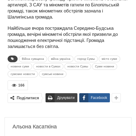
артилерії, З САУ та мінометів гатили по Білопільській
громаді, також мінометних обстрілів зазнала і
Шалигінська громада.
Найбільше вчора постраждала Середино-Будська
громада, вечірні мінометні обстріли якої призвели до
пошкодження електричної підстанції. Громада
залишається без світла.
Війна сумщина
війна україна
город Сумы
місто суми
новини суми
новости в Сумах
новости Сумы
Суми новини
сумские новости
сумські новини
166
Поділитися
Друкувати
Facebook
Альона Касаткіна