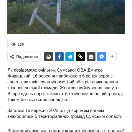
166
Поділитися
Як повідомляє очільник Сумської ОВА Дмитро
Живицький, 16 вересня приблизно о 6 ранку ворог зі
своєї території почав мінометний обстріл прикордоння
краснопільської громади. Жертви і руйнування відсутні.
Вчора вдень ворог також гатив з мінометів по цій громаді.
Також без суттєвих наслідків.
Загалом 15 вересня 2022 р. під ворожим вогнем
знаходились 5 територіальних громад Сумської області.
Великописарівську громаду крили з мінометів і ствольної