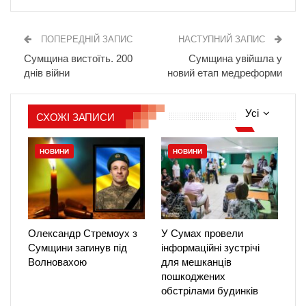
ПОПЕРЕДНІЙ ЗАПИС
НАСТУПНИЙ ЗАПИС
Сумщина вистоїть. 200
Сумщина увійшла у
днів війни
новий етап медреформи
Усі
СХОЖІ ЗАПИСИ
НОВИНИ
НОВИНИ
Олександр Стремоух з
У Сумах провели
Сумщини загинув під
інформаційні зустрічі
Волновахою
для мешканців
пошкоджених
обстрілами будинків