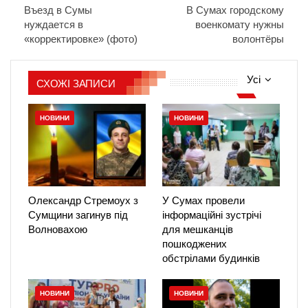
Въезд в Сумы
В Сумах городскому
нуждается в
военкомату нужны
«корректировке» (фото)
волонтёры
Усі
СХОЖІ ЗАПИСИ
НОВИНИ
НОВИНИ
Олександр Стремоух з
У Сумах провели
Сумщини загинув під
інформаційні зустрічі
Волновахою
для мешканців
пошкоджених
обстрілами будинків
НОВИНИ
НОВИНИ