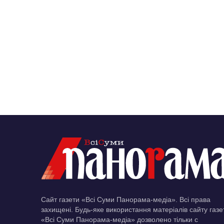
Сайт газети «Всі Суми Панорама-медіа». Всі права
захищені. Будь-яке використання матеріалів сайту газе
«Всі Суми Панорама-медіа» дозволено тільки c