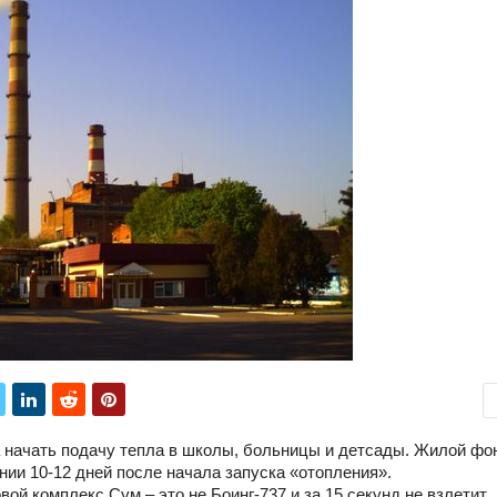
 начать подачу тепла в школы, больницы и детсады. Жилой фо
ии 10-12 дней после начала запуска «отопления».
вой комплекс Сум – это не Боинг-737 и за 15 секунд не взлетит.