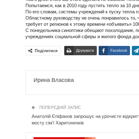
Попытаемся, как в 2010 году пустить тепло за 10 д
По его словам, системы учреждений к пуску тепла г
Областному руководству не очень понравилось то, 
требует от регионов к этому времени «объявить» 10
С понедельника синоптики обещают похолодание, п
учреждениях социальной сферы и жилого фонда дол
Поділитися
Друкувати
Facebook
Ирина Власова
ПОПЕРЕДНІЙ ЗАПИС
Анатолій Єпіфанов запрошує на урочисте відкрит
мосту сім’ї Харитоненків