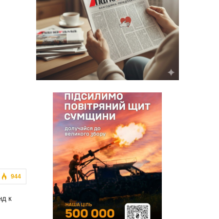
944
нд к