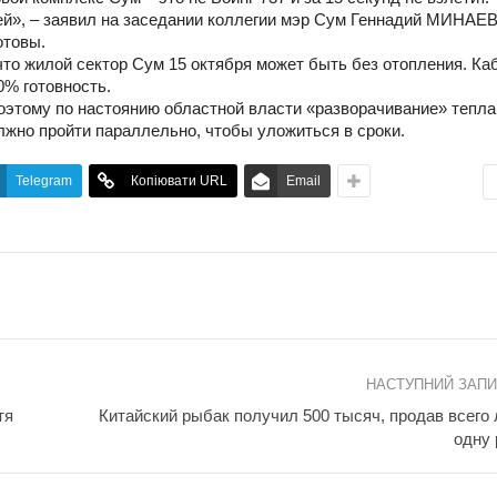
ней», – заявил на заседании коллегии мэр Сум Геннадий МИНАЕВ
отовы.
что жилой сектор Сум 15 октября может быть без отопления. Ка
0% готовность.
оэтому по настоянию областной власти «разворачивание» тепла
жно пройти параллельно, чтобы уложиться в сроки.
Telegram
Копіювати URL
Email
НАСТУПНИЙ ЗАП
тя
Китайский рыбак получил 500 тысяч, продав всего
одну