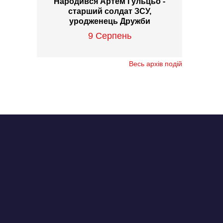
Народився Артем Гульцьо -
старший солдат ЗСУ,
уродженець Дружби
9 Серпень
Весь архів подій