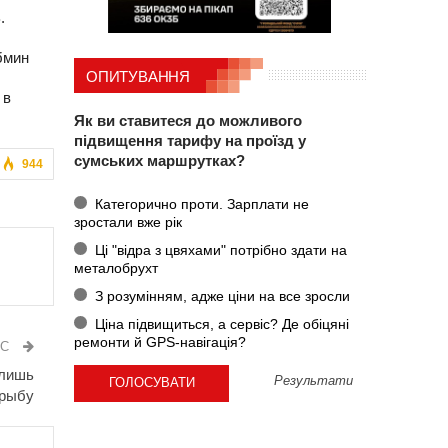
.
бмин
ОПИТУВАННЯ
 в
Як ви ставитеся до можливого
підвищення тарифу на проїзд у
сумських маршрутках?
944
Категорично проти. Зарплати не
зростали вже рік
Ці "відра з цвяхами" потрібно здати на
металобрухт
З розумінням, адже ціни на все зросли
Ціна підвищиться, а сервіс? Де обіцяні
ремонти й GPS-навігація?
ИС
 лишь
Результати
 рыбу