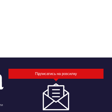
Підписатись на розсилку
ти