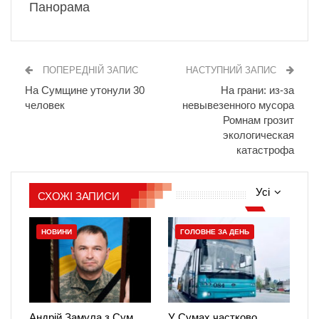
Панорама
ПОПЕРЕДНІЙ ЗАПИС
НАСТУПНИЙ ЗАПИС
На Сумщине утонули 30
На грани: из-за
человек
невывезенного мусора
Ромнам грозит
экологическая
катастрофа
Усі
СХОЖІ ЗАПИСИ
НОВИНИ
ГОЛОВНЕ ЗА ДЕНЬ
Андрій Замула з Сум
У Сумах частково