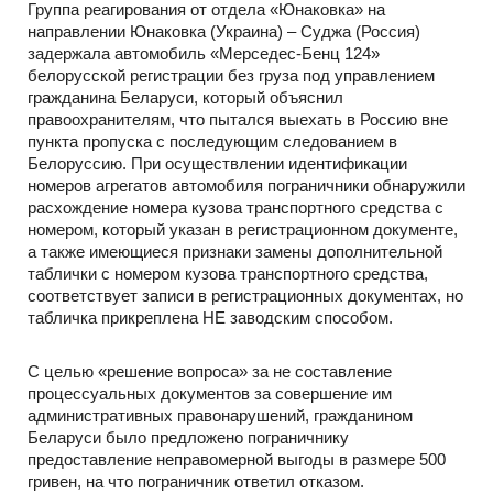
Группа реагирования от отдела «Юнаковка» на
направлении Юнаковка (Украина) – Суджа (Россия)
задержала автомобиль «Мерседес-Бенц 124»
белорусской регистрации без груза под управлением
гражданина Беларуси, который объяснил
правоохранителям, что пытался выехать в Россию вне
пункта пропуска с последующим следованием в
Белоруссию. При осуществлении идентификации
номеров агрегатов автомобиля пограничники обнаружили
расхождение номера кузова транспортного средства с
номером, который указан в регистрационном документе,
а также имеющиеся признаки замены дополнительной
таблички с номером кузова транспортного средства,
соответствует записи в регистрационных документах, но
табличка прикреплена НЕ заводским способом.
С целью «решение вопроса» за не составление
процессуальных документов за совершение им
административных правонарушений, гражданином
Беларуси было предложено пограничнику
предоставление неправомерной выгоды в размере 500
гривен, на что пограничник ответил отказом.