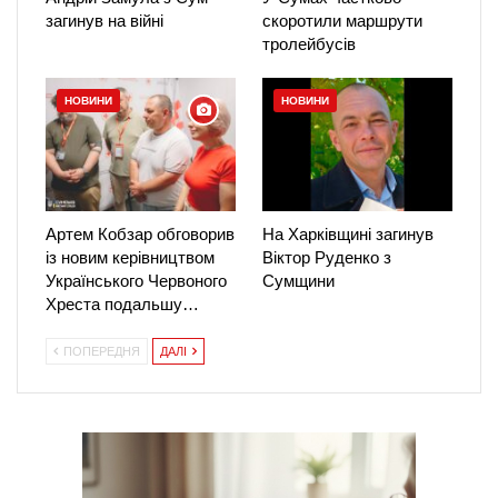
загинув на війні
скоротили маршрути
тролейбусів
НОВИНИ
НОВИНИ
Артем Кобзар обговорив
На Харківщині загинув
із новим керівництвом
Віктор Руденко з
Українського Червоного
Сумщини
Хреста подальшу…
ПОПЕРЕДНЯ
ДАЛІ