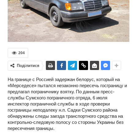
204
Поділитися
На границе с Россией задержан белорус, который на
«Мерседесе» пытался незаконно пересечь госграницу и
предлагал пограничнику взятку. По данным пресс-
службы Сумского пограничного отряда, 6 июля
инспектор пограничной службы в ходе проверки
госграницы неподалеку н.п. Садки Сумского района
обнаружены следы заезда транспортного средства на
контрольно-следовую полосу со стороны Украины без
пересечения границы.