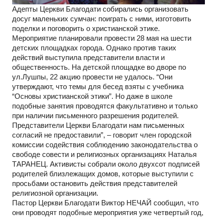
Адепты Церкви Благодати собирались организовать
досуг маленьких сумчан: поиграть с ними, изготовить
поделки и поговорить о христианской этике.
Мероприятие планировали провести 28 мая на шести
детских площадках города. Однако против таких
действий выступила представители власти и
общественность. На детской площадке во дворе по
ул.Лушпы, 22 акцию провести не удалось. “Они
утверждают, что темы для бесед взяты с учебника
“Основы христианской этики”. Но даже в школе
подобные занятия проводятся факультативно и только
при наличии письменного разрешения родителей.
Представители Церкви Благодати нам письменных
согласий не предоставили”, – говорит член городской
комиссии содействия соблюдению законодательства о
свободе совести и религиозных организациях Наталья
ТАРАНЕЦ. Активисты собрали около двухсот подписей
родителей близлежащих домов, которые выступили с
просьбами остановить действия представителей
религиозной организации.
Пастор Церкви Благодати Виктор НЕЧАЙ сообщил, что
они проводят подобные мероприятия уже четвертый год,