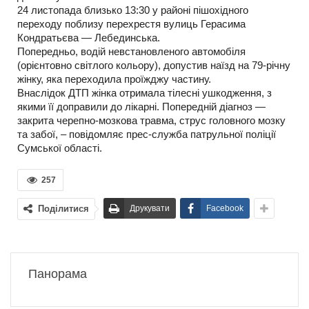
24 листопада близько 13:30 у районі пішохідного
переходу поблизу перехрестя вулиць Герасима
Кондратьєва — Лебединська.
Попередньо, водій невстановленого автомобіля
(орієнтовно світлого кольору), допустив наїзд на 79-річну
жінку, яка переходила проїжджу частину.
Внаслідок ДТП жінка отримала тілесні ушкодження, з
якими її доправили до лікарні. Попередній діагноз —
закрита черепно-мозкова травма, струс головного мозку
та забої, – повідомляє прес-служба патрульної поліції
Сумської області.
257
Поділитися
Друкувати
Facebook
Панорама