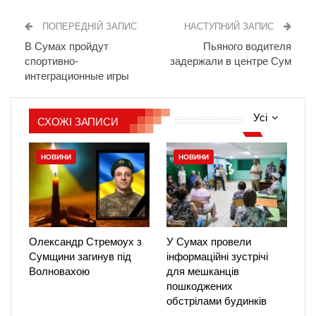
ПОПЕРЕДНІЙ ЗАПИС
НАСТУПНИЙ ЗАПИС
В Сумах пройдут
Пьяного водителя
спортивно-
задержали в центре Сум
интеграционные игры
Усі
СХОЖІ ЗАПИСИ
НОВИНИ
НОВИНИ
Олександр Стремоух з
У Сумах провели
Сумщини загинув під
інформаційні зустрічі
Волновахою
для мешканців
пошкоджених
обстрілами будинків