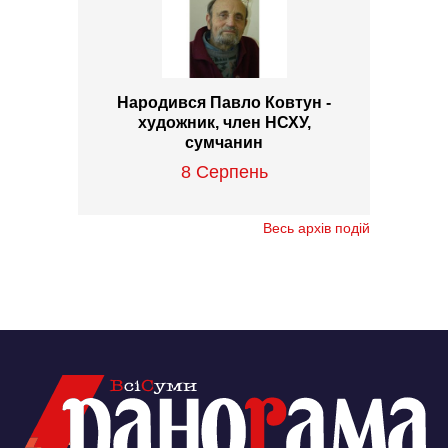
Народився Павло Ковтун -
художник, член НСХУ,
сумчанин
8 Серпень
Весь архів подій