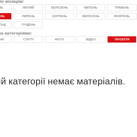
по місяцям:
НЬ
ЛЮТИЙ
БЕРЕЗЕНЬ
КВІТЕНЬ
ТРАВЕНЬ
ЕНЬ
ЛИПЕНЬ
СЕРПЕНЬ
ВЕРЕСЕНЬ
ЖОВТЕНЬ
ПАД
ГРУДЕНЬ
за категоріями:
НИ
СТАТТІ
ФОТО
ВІДЕО
ПРОЕКТИ
й категорії немає матеріалів.