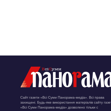
Сайт газети «Всі Суми Панорама-медіа». Всі права
захищені. Будь-яке використання матеріалів сайту газе
«Всі Суми Панорама-медіа» дозволено тільки c