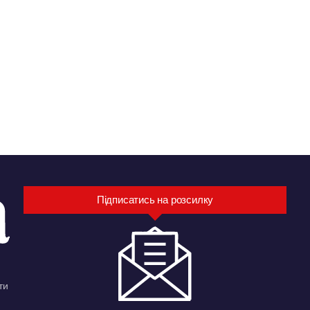
Підписатись на розсилку
ти