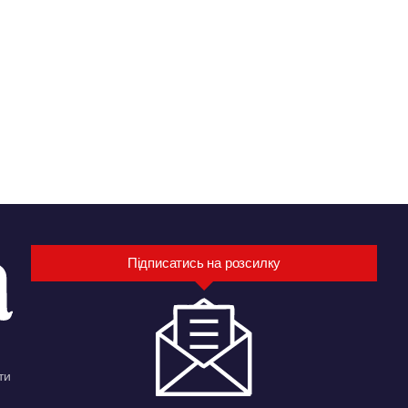
Підписатись на розсилку
ти