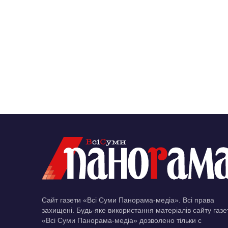
Сайт газети «Всі Суми Панорама-медіа». Всі права
захищені. Будь-яке використання матеріалів сайту газе
«Всі Суми Панорама-медіа» дозволено тільки c