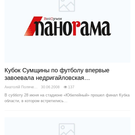
Кубок Сумщины по футболу впервые
завоевала недригайловская…
Анатолій Поляченко
30.06.2008
137
В субботу 28 июня на стадионе «Юбилейный» прошел финал Кубка
области, в котором встретились…