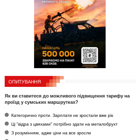
ОПИТУВАННЯ
Як ви ставитеся до можливого підвищення тарифу на
проїзд у сумських маршрутках?
Категорично проти. Зарплати не зростали вже рік
Ці "відра з цвяхами" потрібно здати на металобрухт
З розумінням, адже ціни на все зросли