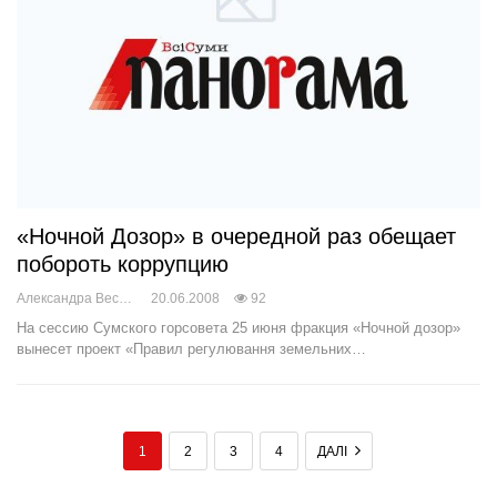
«Ночной Дозор» в очередной раз обещает
побороть коррупцию
Александра Веснич
20.06.2008
92
На сессию Сумского горсовета 25 июня фракция «Ночной дозор»
вынесет проект «Правил регулювання земельних…
1
2
3
4
ДАЛІ