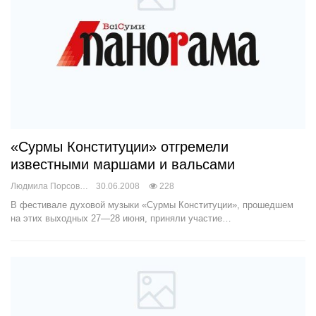
«Сурмы Конституции» отгремели
известными маршами и вальсами
Людмила Порсова
30.06.2008
228
В фестивале духовой музыки «Сурмы Конституции», прошедшем
на этих выходных 27—28 июня, приняли участие…