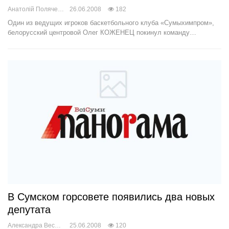
Анатолій Поляченко
26.06.2008
182
Один из ведущих игроков баскетбольного клуба «Сумыхимпром»,
белорусский центровой Олег КОЖЕНЕЦ покинул команду…
В Сумском горсовете появились два новых
депутата
Александра Веснич
25.06.2008
120