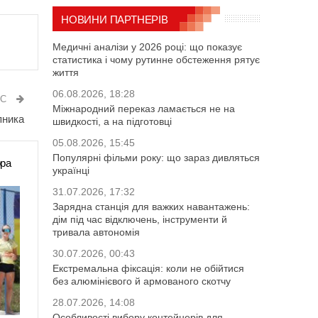
НОВИНИ ПАРТНЕРІВ
Медичні аналізи у 2026 році: що показує
статистика і чому рутинне обстеження рятує
життя
06.08.2026, 18:28
ИС
Міжнародний переказ ламається не на
пника
швидкості, а на підготовці
05.08.2026, 15:45
Популярні фільми року: що зараз дивляться
ора
українці
31.07.2026, 17:32
Зарядна станція для важких навантажень:
дім під час відключень, інструменти й
тривала автономія
30.07.2026, 00:43
Екстремальна фіксація: коли не обійтися
без алюмінієвого й армованого скотчу
28.07.2026, 14:08
Особливості вибору контейнерів для