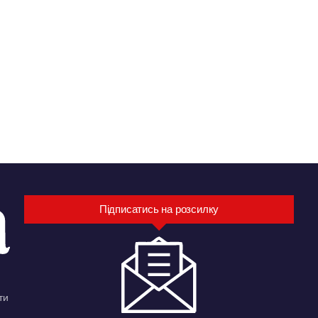
Підписатись на розсилку
ти