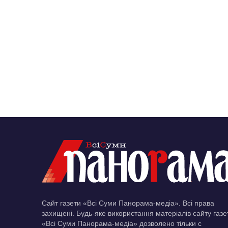
Сайт газети «Всі Суми Панорама-медіа». Всі права
захищені. Будь-яке використання матеріалів сайту газе
«Всі Суми Панорама-медіа» дозволено тільки c