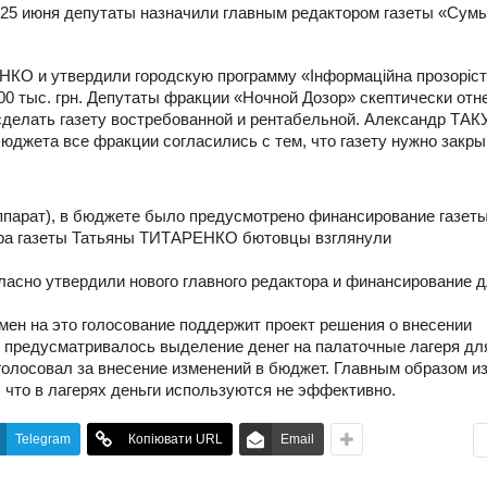
 25 июня депутаты назначили главным редактором газеты «Сум
КО и утвердили городскую программу «Інформаційна прозоріст
00 тыс. грн. Депутаты фракции «Ночной Дозор» скептически отн
сделать газету востребованной и рентабельной. Александр ТАК
бюджета все фракции согласились с тем, что газету нужно закры
ппарат), в бюджете было предусмотрено финансирование газеты
тора газеты Татьяны ТИТАРЕНКО бютовцы взглянули
гласно утвердили нового главного редактора и финансирование 
ен на это голосование поддержит проект решения о внесении
, предусматривалось выделение денег на палаточные лагеря дл
голосовал за внесение изменений в бюджет. Главным образом
из
 что в лагерях деньги используются не эффективно.
Telegram
Копіювати URL
Email