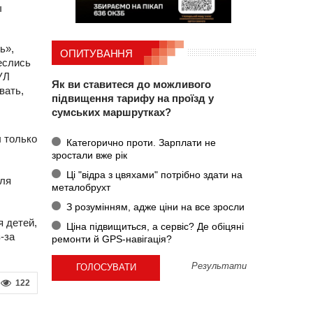
ы
ь»,
ОПИТУВАННЯ
еслись
УЛ
Як ви ставитеся до можливого
вать,
підвищення тарифу на проїзд у
сумських маршрутках?
 только
Категорично проти. Зарплати не
зростали вже рік
Ці "відра з цвяхами" потрібно здати на
для
металобрухт
З розумінням, адже ціни на все зросли
я детей,
Ціна підвищиться, а сервіс? Де обіцяні
-за
ремонти й GPS-навігація?
Результати
122