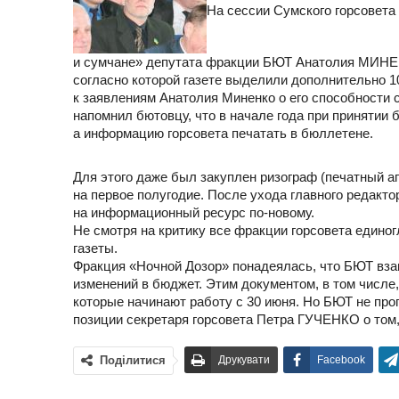
На сессии Сумского горсовета
и сумчане» депутата фракции БЮТ Анатолия МИНЕН
согласно которой газете выделили дополнительно 1
к заявлениям Анатолия Миненко о его способности 
напомнил бютовцу, что в начале года при принятии 
а информацию горсовета печатать в бюллетене.
Для этого даже был закуплен ризограф (печатный а
на первое полугодие. После ухода главного редак
на информационный ресурс
по-новому
.
Не смотря на критику все фракции горсовета едино
газеты.
Фракция «Ночной Дозор» понадеялась, что БЮТ взам
изменений в бюджет. Этим документом, в том числе
которые начинают работу с 30 июня. Но БЮТ не про
позиции секретаря горсовета Петра ГУЧЕНКО о том,
Поділитися
Друкувати
Facebook