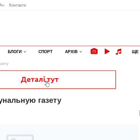
А»
Контакти
БЛОГИ
СПОРТ
АРХІВ
ЩЕ
азету
унальную газету