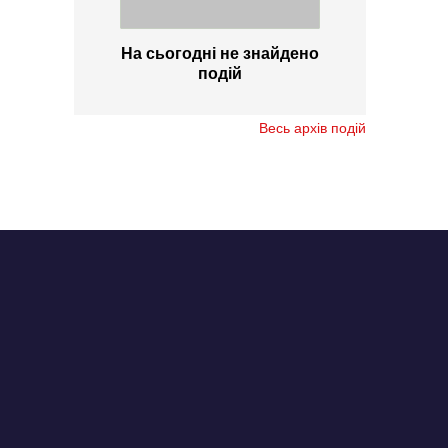
На сьогодні не знайдено
подій
Весь архів подій