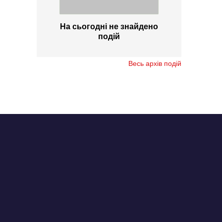
На сьогодні не знайдено
подій
Весь архів подій