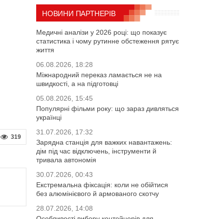
НОВИНИ ПАРТНЕРІВ
Медичні аналізи у 2026 році: що показує
статистика і чому рутинне обстеження рятує
життя
06.08.2026, 18:28
Міжнародний переказ ламається не на
швидкості, а на підготовці
05.08.2026, 15:45
Популярні фільми року: що зараз дивляться
українці
31.07.2026, 17:32
319
Зарядна станція для важких навантажень:
дім під час відключень, інструменти й
тривала автономія
30.07.2026, 00:43
Екстремальна фіксація: коли не обійтися
без алюмінієвого й армованого скотчу
28.07.2026, 14:08
Особливості вибору контейнерів для