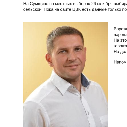
На Сумщине на местных выборах 26 октября выбирал
сельской. Пока на сайте ЦВК есть данные только по
Ворожб
народ
На это
горожа
На дол
Напомн