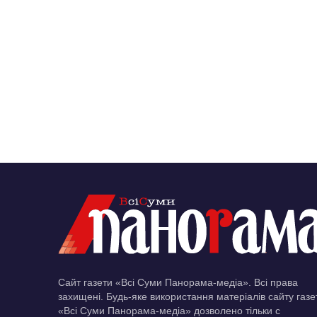
Сайт газети «Всі Суми Панорама-медіа». Всі права
захищені. Будь-яке використання матеріалів сайту газе
«Всі Суми Панорама-медіа» дозволено тільки c