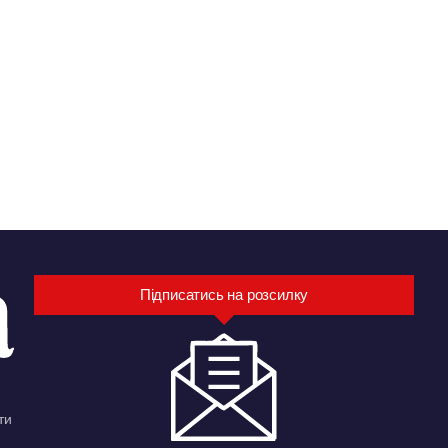
Підписатись на розсилку
ти