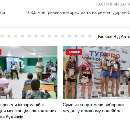
НАСТУПНИЙ ЗАП
кій
163,5 млн гривень використають на ремонт дороги 
Більше Від Авт
НОВИНИ
провели інформаційні
Сумські спортсмени вибороли
 для мешканців пошкоджених
медалі у пляжному волейболі
ми будинків