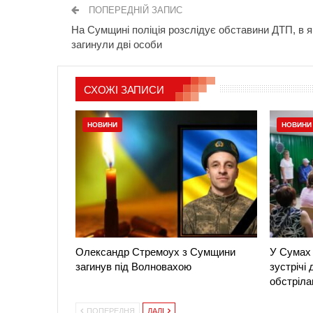
ПОПЕРЕДНІЙ ЗАПИС
На Сумщині поліція розслідує обставини ДТП, в я
загинули дві особи
СХОЖІ ЗАПИСИ
НОВИНИ
НОВИНИ
Олександр Стремоух з Сумщини
У Сумах 
загинув під Волновахою
зустрічі
обстріла
ПОПЕРЕДНЯ
ДАЛІ