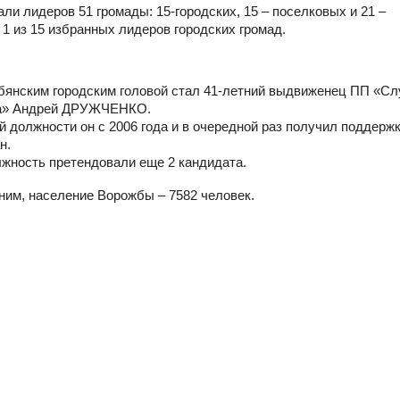
и лидеров 51 громады: 15-городских, 15 – поселковых и 21 –
 1 из 15 избранных лидеров городских громад.
янским городским головой стал 41-летний выдвиженец ПП «Сл
а» Андрей ДРУЖЧЕНКО.
й должности он с 2006 года и в очередной раз получил поддерж
н.
жность претендовали еще 2 кандидата.
им, население Ворожбы – 7582 человек.