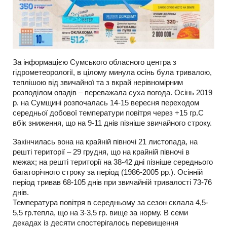
За інформацією Сумського обласного центра з
гідрометеорології, в цілому минула осінь була тривалою,
теплішою від звичайної та з вкрай нерівномірним
розподілом опадів – переважала суха погода. Осінь 2019
р. на Сумщині розпочалась 14-15 вересня переходом
середньої добової температури повітря через +15 гр.С
вбік зниження, що на 9-11 днів пізніше звичайного строку.
Закінчилась вона на крайній півночі 21 листопада, на
решті території – 29 грудня, що на крайній півночі в
межах; на решті території на 38-42 дні пізніше середнього
багаторічного строку за період (1986-2005 рр.). Осінній
період тривав 68-105 днів при звичайній тривалості 73-76
днів.
Температура повітря в середньому за сезон склала 4,5-
5,5 гр.тепла, що на 3-3,5 гр. вище за норму. В семи
декадах із десяти спостерігалось перевищення