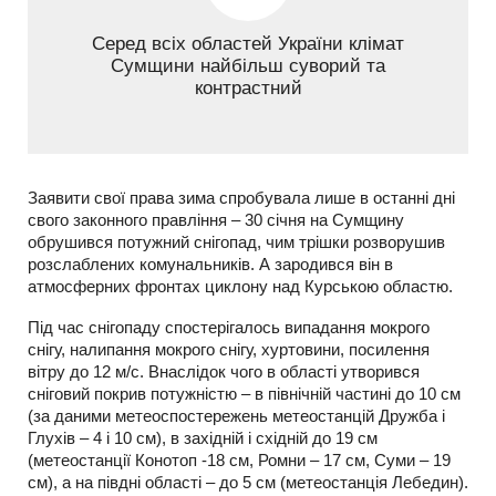
Серед всіх областей України клімат
Сумщини найбільш суворий та
контрастний
Заявити свої права зима спробувала лише в останні дні
свого законного правління – 30 січня на Сумщину
обрушився потужний снігопад, чим трішки розворушив
розслаблених комунальників. А зародився він в
атмосферних фронтах циклону над Курською областю.
Під час снігопаду спостерігалось випадання мокрого
снігу, налипання мокрого снігу, хуртовини, посилення
вітру до 12 м/с. Внаслідок чого в області утворився
сніговий покрив потужністю – в північній частині до 10 см
(за даними метеоспостережень метеостанцій Дружба і
Глухів – 4 і 10 см), в західній і східній до 19 см
(метеостанції Конотоп -18 см, Ромни – 17 см, Суми – 19
см), а на півдні області – до 5 см (метеостанція Лебедин).