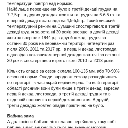
температури повітря над нормою.
Найбільше перевищення було в третій декаді грудня на
7-7,5гр., в других декадах жовтня та грудня на 6-6,5 гр. та
в першій декаді листопада на 4,5-5,5 гр. Такий високий
температурний режим на Сумщині спостерігався: в третій
декаді грудня за останні 30 років вперше; в другій декаді
жовтня вперше з 1944 р.; в другій декаді грудня за
останні 30 років на переважній території четвертий раз
після 2006, 2011 та 2017 рр.; в першій декаді листопада
відповідав показникам першої декади жовтня і за останні
30 років спостерігався втретє після 2010 та 2013 років.
Кількість опадів за сезон склала 100-135 мм, або 70-90%
сезонної норми. Опади впродовж сезону розподілялись
по території і в часі вкрай нерівномірно. По всій території
області рясними вони були лише в третій декаді вересня,
першій декаді листопада, в третій декаді грудня та в
південній половині в першій декаді жовтня. В другій,
третій декадах жовтня опадів практично не було.
Бабина зима
А далі осіннє бабине літо плавно перейшло у таку собі
бабину зиму: ані кучугур снігу, ані значних морозів,