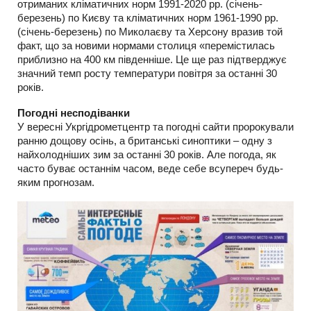
отриманих кліматичних норм 1991-2020 рр. (січень-
березень) по Києву та кліматичних норм 1961-1990 рр.
(січень-березень) по Миколаєву та Херсону вразив той
факт, що за новими нормами столиця «перемістилась
приблизно на 400 км південніше. Це ще раз підтверджує
значний темп росту температури повітря за останні 30
років.
Погодні несподіванки
У вересні Укргідрометцентр та погодні сайти пророкували
ранню дощову осінь, а британські синоптики – одну з
найхолодніших зим за останні 30 років. Але погода, як
часто буває останнім часом, веде себе всупереч будь-
яким прогнозам.