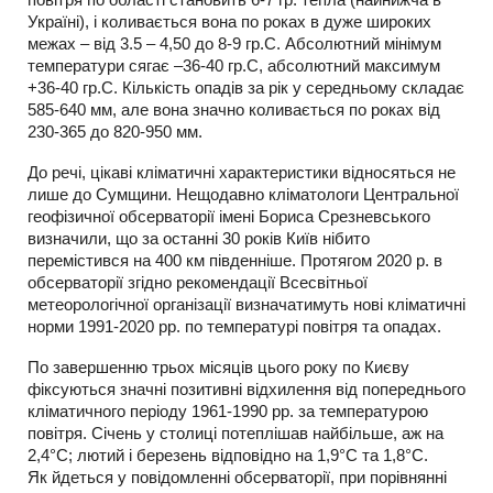
Україні), і коливається вона по роках в дуже широких
межах – від 3.5 – 4,50 до 8-9 гр.С. Абсолютний мінімум
температури сягає –36-40 гр.С, абсолютний максимум
+36-40 гр.С. Кількість опадів за рік у середньому складає
585-640 мм, але вона значно коливається по роках від
230-365 до 820-950 мм.
До речі, цікаві кліматичні характеристики відносяться не
лише до Сумщини. Нещодавно кліматологи Центральної
геофізичної обсерваторії імені Бориса Срезневського
визначили, що за останні 30 років Київ нібито
перемістився на 400 км південніше. Протягом 2020 р. в
обсерваторії згідно рекомендації Всесвітньої
метеорологічної організації визначатимуть нові кліматичні
норми 1991-2020 рр. по температурі повітря та опадах.
По завершенню трьох місяців цього року по Києву
фіксуються значні позитивні відхилення від попереднього
кліматичного періоду 1961-1990 рр. за температурою
повітря. Січень у столиці потеплішав найбільше, аж на
2,4°С; лютий і березень відповідно на 1,9°С та 1,8°С.
Як йдеться у повідомленні обсерваторії, при порівнянні