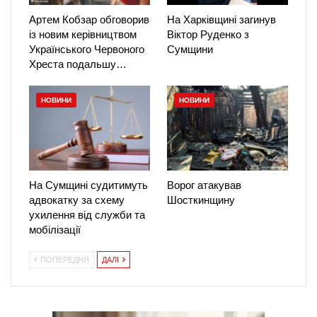
Артем Кобзар обговорив
На Харківщині загинув
із новим керівництвом
Віктор Руденко з
Українського Червоного
Сумщини
Хреста подальшу…
НОВИНИ
НОВИНИ
На Сумщині судитимуть
Ворог атакував
адвокатку за схему
Шосткинщину
ухилення від служби та
мобілізації
ПОПЕРЕДНЯ
ДАЛІ