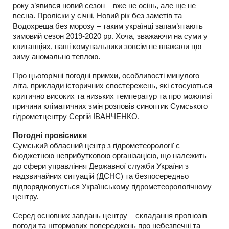
року з’явився новий сезон – вже не осінь, але ще не
весна. Проліски у січні, Новий рік без заметів та
Водохреща без морозу – таким українці запам’ятають
зимовий сезон 2019-2020 рр. Хоча, зважаючи на суми у
квитанціях, наші комунальники зовсім не вважали цю
зиму аномально теплою.
Про цьогорічні погодні примхи, особливості минулого
літа, приклади історичних спостережень, які стосуються
критично високих та низьких температур та про можливі
причини кліматичних змін розповів синоптик Сумського
гідрометцентру Сергій ІВАНЧЕНКО.
Погодні провісники
Сумський обласний центр з гідрометеорології є
бюджетною неприбутковою організацією, що належить
до сфери управління Державної служби України з
надзвичайних ситуацій (ДСНС) та безпосередньо
підпорядковується Українському гідрометеорологічному
центру.
Серед основних завдань центру – складання прогнозів
погоди та штормових попереджень про небезпечні та