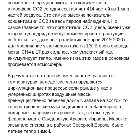
возможность предположить, что количество в
атмосфере СО2 сегодня составляет 414 частей из 1 млн
частей воздуха. Это самые высокие показатели
концентрации СО2 за весь период наблюдений. Но
самое главное то, что поглотители СО2 (леса, океан) уже
второй год подряд не могут компенсировать растущие
выбросы. Так, дым австралийских пожаров 2019-2020 г.
дал увеличение углекислого газа на 1/5. В свою очередь,
метан СН4 в 17 раз сильнее, чем углекислый газ,
аккумулирует тепло, именно из-за этих газов в основном
прогревается атмосфера.
В результате потепления уменьшается разница в
температурах, вследствие чего нарушаются
циркуляционные процессы: если раньше у нас в
умеренных широтах воздушные массы
преимущественно перемещались с запада на восток, то
теперь тропические массы двигаются в Заполярье, а
полярные -напрямую в тропики. Так, в этом году в
феврале-марте Саудовскую Аравию, Израиль, Марокко
засыпало снегом, а в районах Северной Европы было
летнее тепло зимой.