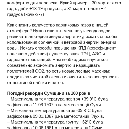
комфортно для человека. Яркий пример – 30 марта этого
года: днём +18-19 градусов, а 31 марта только +2
градуса (ночью -7)
Как снизить количество парниковых газов в нашей
атмосфере? Нужно сжигать меньше углеводородов,
развивать альтернативную энергетику, искать способы
использования солнечной и ветровой энергии, энергии
воды. Искать способы повышения КПД (коэффициент
полезного действия) существующих ТЭЦ, АЭС и
гидроэлектростанций. Нам необходимо научиться
сознательно экономить энергию и наращивать
поглотителей СО2, то есть новые лесные массивы;
следить за чистотой океана и очистить его поверхность
от нефтяной плёнки и пятен.
Погодні рекорди Сумщини за 100 років
– Максимальна температура повітря +39,9°С була
зафіксована 11.08.1907 р.на метеостанції Суми.
– Мінімальна температура повітря -39,8°С була
зафіксована 09.01.1987 р.на метеостанції Глухів.
– Максимальна температура ґрунту +62°С була
зафіксована 10.06.1981 р. на метеостанції Суми.