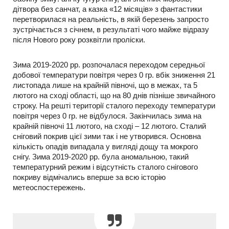
дітвора без санчат, а казка «12 місяців» з фантастики
перетворилася на реальність, в якій березень запросто
зустрічається з січнем, в результаті чого майже відразу
після Нового року розквітли проліски.
Зима 2019-2020 рр. розпочалася переходом середньої
добової температури повітря через 0 гр. вбік зниження 21
листопада лише на крайній півночі, що в межах, та 5
лютого на сході області, що на 80 днів пізніше звичайного
строку. На решті території сталого переходу температури
повітря через 0 гр. не відбулося. Закінчилась зима на
крайній півночі 11 лютого, на сході – 12 лютого. Сталий
сніговий покрив цієї зими так і не утворився. Основна
кількість опадів випадала у вигляді дощу та мокрого
снігу. Зима 2019-2020 рр. була аномальною, такий
температурний режим і відсутність сталого снігового
покриву відмічались вперше за всю історію
метеоспостережень.