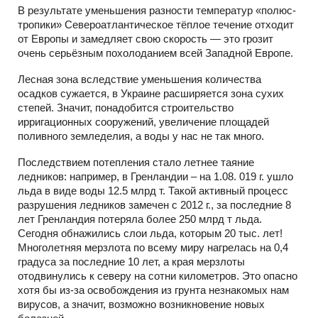
В результате уменьшения разности температур «полюс-
тропики» Североатлантическое тёплое течение отходит
от Европы и замедляет свою скорость — это грозит
очень серьёзным похолоданием всей Западной Европе.
Лесная зона вследствие уменьшения количества
осадков сужается, в Украине расширяется зона сухих
степей. Значит, понадобится строительство
ирригационных сооружений, увеличение площадей
поливного земледелия, а воды у нас не так много.
Последствием потепления стало летнее таяние
ледников: например, в Гренландии – на 1.08. 019 г. ушло
льда в виде воды 12.5 млрд т. Такой активный процесс
разрушения ледников замечен с 2012 г., за последние 8
лет Гренландия потеряла более 250 млрд т льда.
Сегодня обнажились слои льда, которым 20 тыс. лет!
Многолетняя мерзлота по всему миру нагрелась на 0,4
градуса за последние 10 лет, а края мерзлоты
отодвинулись к северу на сотни километров. Это опасно
хотя бы из-за освобождения из грунта незнакомых нам
вирусов, а значит, возможно возникновение новых