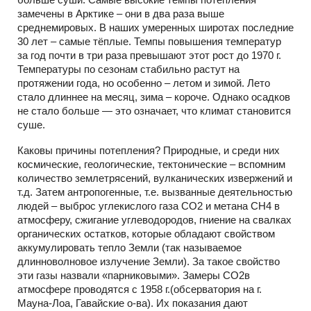
замечены в Арктике – они в два раза выше
среднемировых. В наших умеренных широтах последние
30 лет – самые тёплые. Темпы повышения температур
за год почти в три раза превышают этот рост до 1970 г.
Температуры по сезонам стабильно растут на
протяжении года, но особенно – летом и зимой. Лето
стало длиннее на месяц, зима – короче. Однако осадков
не стало больше — это означает, что климат становится
суше.
Каковы причины потепления? Природные, и среди них
космические, геологические, тектонические – вспомним
количество землетрясений, вулканических извержений и
т.д. Затем антропогенные, т.е. вызванные деятельностью
людей – выброс углекислого газа СО2 и метана СН4 в
атмосферу, сжигание углеводородов, гниение на свалках
органических остатков, которые обладают свойством
аккумулировать тепло Земли (так называемое
длинноволновое излучение Земли). За такое свойство
эти газы назвали «парниковыми». Замеры СО2в
атмосфере проводятся с 1958 г.(обсерватория на г.
Мауна-Лоа, Гавайские о-ва). Их показания дают