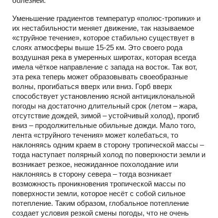
болезней.
Уменьшение градиентов температур «полюс-тропики» и
их нестабильности меняет движение, так называемое
«струйное течение», которое стабильно существует в
слоях атмосферы выше 15-25 км. Это своего рода
воздушная река в умеренных широтах, которая всегда
имела чёткое направление с запада на восток. Так вот,
эта река теперь может образовывать своеобразные
волны, прогибаться вверх или вниз. Горб вверх
способствует установлению ясной антициклональной
погоды на достаточно длительный срок (летом – жара,
отсутствие дождей, зимой – устойчивый холод), прогиб
вниз – продолжительные обильные дожди. Мало того,
лента «струйного течения» может колебаться, то
наклоняясь одним краем в сторону тропической массы –
тогда наступает полярный холод по поверхности земли и
возникает резкое, неожиданное похолодание или
наклоняясь в сторону севера – тогда возникает
возможность проникновения тропической массы по
поверхности земли, которое несёт с собой сильное
потепление. Таким образом, глобальное потепление
создает условия резкой смены погоды, что не очень