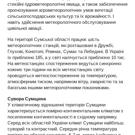
стихійні гідрометеорологічні явища, а також забезпечення
прогнозування агрометеорологічних умов вегетації
сільськогосподарських культур та їх врожайності. І
навіть здійснення метеорологічного обслуговування
цивільної авіації.
На території Сумської області працює шість
метеорологічних станцій, які розташовані в Дружбі,
Глухові, Конотопі, Ромнах, Сумах та Лебедині. В Україні
їх приблизно 185, а у світі налічується приблизно 10 тис.
На метеостанціях спостереження ведуться синхронно:
кожних три години на всіх метеостанціях світу
проводяться метеоспостереження за температурою,
атмосферним тиском, напрямком вітру, хмарністю та за
багатьма іншими метеорологічними показниками.
Сувора Сумщина
У кліматичному відношенні територія Сумщини
характеризується помірно-континентальним кліматом з
посиленням континентальності в східному напрямку.
Серед всіх областей України клімат Сумщини найбільш
суворий та контрастний. Середня річна температура
повітря по області становить 6-7 гр. тепла (найнижча в