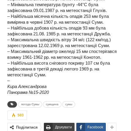
– Мінімальна температура ґрунту -44°С була
зафіксована 09.01.1987 р. на метеостанції Глухів.
– Найбільша місячна кількість опадів 253 мм була
виміряна в червні 1907 р. на метеостанції Суми.
– Найбільша добова кількість опадів 93 мм була
зафіксована 21.08. 1985 р. на метеостанції Дружба.
– Максимальна швидкість вітру 34 м/с (122 км/год.)
зареєстрована 12.02.1969 р. на метеостанції Суми.
– Максимальний діаметр ожеледі 15 мм спостерігався
взимку 1961-1962 рр. на метеостанції Конотоп.
– Найбільша висота снігового покриву 107 см була
зафіксована в третій декаді лютого 1969 р. на
метеостанції Суми.
–
Кира Александрова
Панорама №15-2020
погода Сумы
сумщина
сумы
503
Поділитися
Друкувати
Facebook