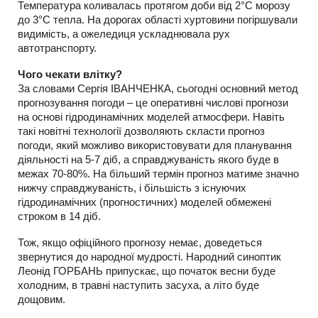
Температура коливалась протягом доби від 2°С морозу
до 3°С тепла. На дорогах області хуртовини погіршували
видимість, а ожеледиця ускладнювала рух
автотранспорту.
Чого чекати влітку?
За словами Сергія ІВАНЧЕНКА, сьогодні основний метод
прогнозування погоди – це оперативні числові прогнози
на основі гідродинамічних моделей атмосфери. Навіть
такі новітні технології дозволяють скласти прогноз
погоди, який можливо використовувати для планування
діяльності на 5-7 діб, а справджуваність якого буде в
межах 70-80%. На більший термін прогноз матиме значно
нижчу справджуваність, і більшість з існуючих
гідродинамічних (прогностичних) моделей обмежені
строком в 14 діб.
Тож, якщо офіційного прогнозу немає, доведеться
звернутися до народної мудрості. Народний синоптик
Леонід ГОРБАНЬ припускає, що початок весни буде
холодним, в травні наступить засуха, а літо буде
дощовим.