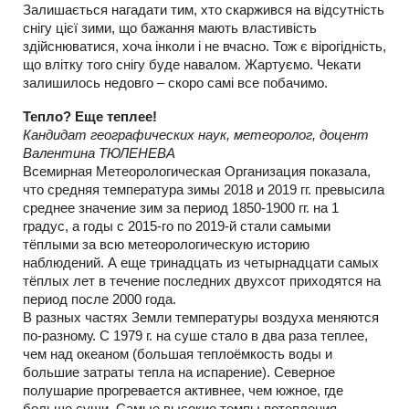
Залишається нагадати тим, хто скаржився на відсутність
снігу цієї зими, що бажання мають властивість
здійснюватися, хоча інколи і не вчасно. Тож є вірогідність,
що влітку того снігу буде навалом. Жартуємо. Чекати
залишилось недовго – скоро самі все побачимо.
Тепло? Еще теплее!
Кандидат географических наук, метеоролог, доцент
Валентина ТЮЛЕНЕВА
Всемирная Метеорологическая Организация показала,
что средняя температура зимы 2018 и 2019 гг. превысила
среднее значение зим за период 1850-1900 гг. на 1
градус, а годы с 2015-го по 2019-й стали самыми
тёплыми за всю метеорологическую историю
наблюдений. А еще тринадцать из четырнадцати самых
тёплых лет в течение последних двухсот приходятся на
период после 2000 года.
В разных частях Земли температуры воздуха меняются
по-разному. С 1979 г. на суше стало в два раза теплее,
чем над океаном (большая теплоёмкость воды и
большие затраты тепла на испарение). Северное
полушарие прогревается активнее, чем южное, где
больше суши. Самые высокие темпы потепления