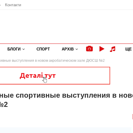
»
Контакти
БЛОГИ
СПОРТ
АРХІВ
ЩЕ
тивные выступления в новом акробатическом зале ДЮСШ №2
ьные спортивные выступления в но
№2