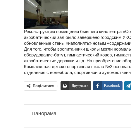
Реконструкцию помещения бывшего кинотеатра «Совр
акробатический зал было завершено городским УКСо
обновленные стены «наполнять» новым «содержани
Для того, чтобы воспитанники школы могли нормальн
оборудование-батут, гимнастический ковер, гимнаст
акробатические дорожки и т.д. На приобретение обо
Комплексная детско-спортивная школа №2 основана
отделения с волейбола, спортивной и художественно
Поділитися
Друкувати
Facebook
Панорама