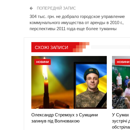
ПОПЕРЕДНІЙ ЗАПИС
304 тыс. грн. не добрало городское управление
коммунального имущества от аренды в 2010 г.,
перспективы 2011 года еще более туманны
СХОЖІ ЗАПИСИ
НОВИНИ
НОВИНИ
Олександр Стремоух з Сумщини
У Сумах 
загинув під Волновахою
зустрічі
обстріла