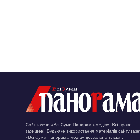
Сайт газети «Всі Суми Панорама-медіа». Всі права
захищені. Будь-яке використання матеріалів сайту газе
«Всі Суми Панорама-медіа» дозволено тільки c