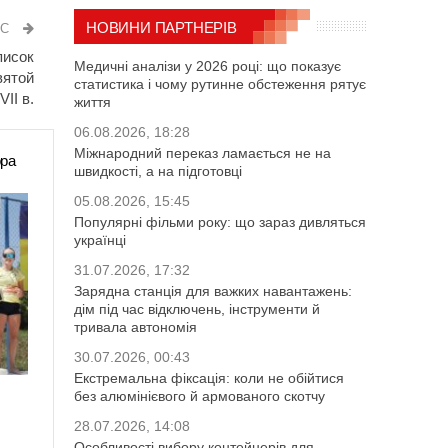
НОВИНИ ПАРТНЕРІВ
ИС
писок
Медичні аналізи у 2026 році: що показує
вятой
статистика і чому рутинне обстеження рятує
II в.
життя
06.08.2026, 18:28
Міжнародний переказ ламається не на
ора
швидкості, а на підготовці
05.08.2026, 15:45
Популярні фільми року: що зараз дивляться
українці
31.07.2026, 17:32
Зарядна станція для важких навантажень:
дім під час відключень, інструменти й
тривала автономія
30.07.2026, 00:43
Екстремальна фіксація: коли не обійтися
без алюмінієвого й армованого скотчу
28.07.2026, 14:08
Особливості вибору контейнерів для