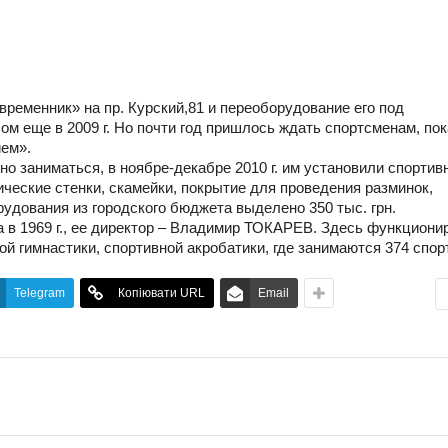
еменник» на пр. Курский,81 и переоборудование его под
м еще в 2009 г. Но почти год пришлось ждать спортсменам, пок
ем».
о заниматься, в ноябре-декабре 2010 г. им установили спортив
ические стенки, скамейки, покрытие для проведения разминок,
рудования из городского бюджета выделено 350 тыс. грн.
 в 1969 г., ее директор – Владимир ТОКАРЕВ. Здесь функциони
й гимнастики, спортивной акробатики, где занимаются 374 спор
Telegram
Копіювати URL
Email