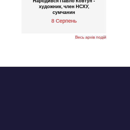
Народився Павло Ковтун -
художник, член НСХУ,
сумчанин
8 Серпень
Весь архів подій