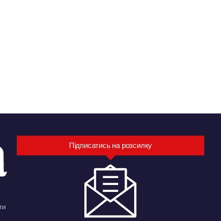
Підписатись на розсилку
ти