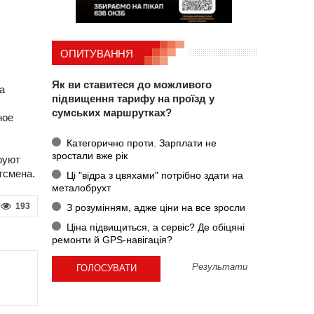
ОПИТУВАННЯ
Як ви ставитеся до можливого
а
підвищення тарифу на проїзд у
сумських маршрутках?
ное
Категорично проти. Зарплати не
зростали вже рік
руют
тсмена.
Ці "відра з цвяхами" потрібно здати на
металобрухт
193
З розумінням, адже ціни на все зросли
Ціна підвищиться, а сервіс? Де обіцяні
ремонти й GPS-навігація?
Результати