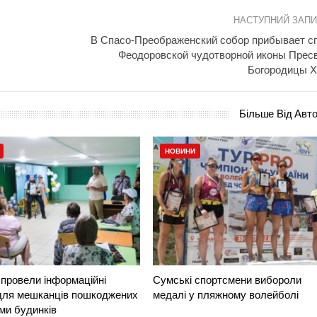
НАСТУПНИЙ ЗАП
В Спасо-Преображенский собор прибывает с
Феодоровской чудотворной иконы Прес
Богородицы XV
Більше Від Авт
НОВИНИ
провели інформаційні
Сумські спортсмени вибороли
 для мешканців пошкоджених
медалі у пляжному волейболі
ми будинків