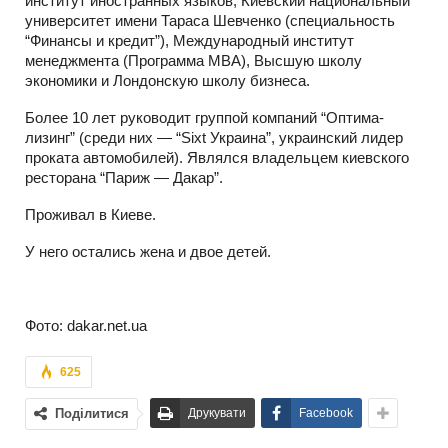
институт иностранных языков, Киевский национальный
университет имени Тараса Шевченко (специальность
“Финансы и кредит”), Международный институт
менеджмента (Программа MBA), Высшую школу
экономики и Лондонскую школу бизнеса.
Более 10 лет руководит группой компаний “Оптима-
лизинг” (среди них — “Sixt Украина”, украинский лидер
проката автомобилей). Являлся владельцем киевского
ресторана “Париж — Дакар”.
Проживал в Киевe.
У него остались жена и двое детей.
Фото: dakar.net.ua
625
Поділитися
Друкувати
Facebook