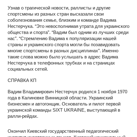
Узнав о трагической новости, раллисты и другие
спортсмены из разных стран высказали свои
соболезнования семье, близким и команде Вадима
Нестерчука. “Это невосполнимая утрата для украинского
общества и спорта”. “Вадим был одним из лучших среди
нас”. “Стремлению Вадима к популяризации нашей
страны и украинского спорта могли бы позавидовать
многие спортсмены в разных дисциплинах”. Именно
такие слова можно было услышать в адрес Вадима
Нестерчука в телефонных трубках и на страницах
социальных сетей.
СПРАВКА КП
Вадим Владимирович Нестерчук родился 1 ноября 1970
года в Калиновке Винницкой области. Украинский
бизнесмен и автогонщик. Основатель и пилот первой
украинской команды SIXT UKRAINE, выступающей в
ралли-рейдах.
Окончил Киевский государственный педагогический