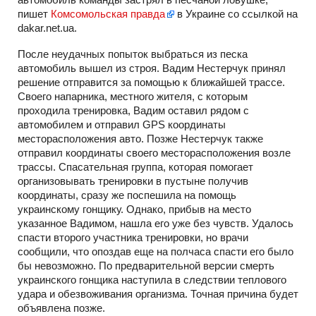
пишет
Комсомольская правда
в Украине со ссылкой на
dakar.net.ua.
После неудачных попыток выбраться из песка
автомобиль вышел из строя. Вадим Нестерчук принял
решение отправится за помощью к ближайшей трассе.
Своего напарника, местного жителя, с которым
проходила тренировка, Вадим оставил рядом с
автомобилем и отправил GPS координаты
месторасположения авто. Позже Нестерчук также
отправил координаты своего месторасположения возле
трассы. Спасательная группа, которая помогает
организовывать тренировки в пустыне получив
координаты, сразу же поспешила на помощь
украинскому гонщику. Однако, прибыв на место
указанное Вадимом, нашла его уже без чувств. Удалось
спасти второго участника тренировки, но врачи
сообщили, что опоздав еще на полчаса спасти его было
бы невозможно. По предварительной версии смерть
украинского гонщика наступила в следствии теплового
удара и обезвоживания организма. Точная причина будет
объявлена позже.