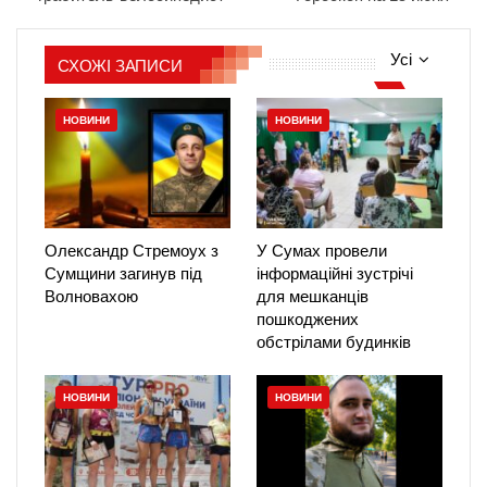
Усі
СХОЖІ ЗАПИСИ
НОВИНИ
НОВИНИ
Олександр Стремоух з
У Сумах провели
Сумщини загинув під
інформаційні зустрічі
Волновахою
для мешканців
пошкоджених
обстрілами будинків
НОВИНИ
НОВИНИ