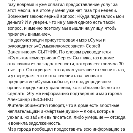
газу вовремя и уже оплатил предоставление услуг за
этот месяц, а в итоге у меня уже нет газа три недели.
Возникает закономерный вопрос: «Куда подевались мои
деньги? И я уверен, что не у меня одного есть такой
вопрос, и именно поэтому мы вышли на улицу, чтобы
привлечь внимание».
На демонстрации присутствовали мэр г.Сумы и
руководитель«Сумыжилкомсервиса» Сергей
Валентинович СЫТНИК. По словам руководителя
«Сумыжилкомсервиса» Сергея Сытника, газ в доме
отключили из-за задолженности, которая составляла 30
тыс. грн. Он отрицает, что давал указание отключить газ,
и утверждает, что в отключении газа виновато
предприятие «Сумыгазсбыт», не предупредившее
органы городского управления, хотя обязано было это
сделать. Эту же информацию подтвердил и мэр города
Александр ЛЫСЕНКО.
Жители общежития говорят, что в доме есть злостные
неплательщики и «мёртвые души» – люди, которые
уехали, но забыли выписаться, либо умершие — отсюда
и воникла задолженность.
Мэр города пообещал предоставить всю информацию за