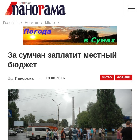
Головна
Новини
Місто
За сумчан заплатит местный
бюджет
МІСТО
НОВИНИ
08.08.2016
Від
Панорама