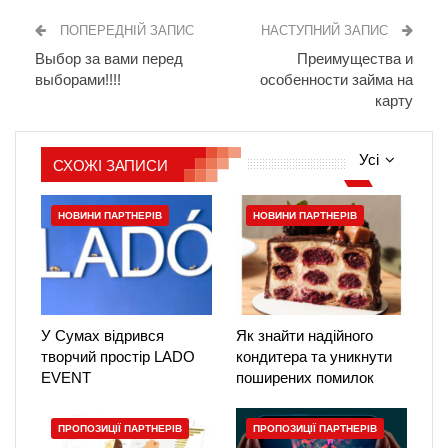
ПОПЕРЕДНІЙ ЗАПИС
НАСТУПНИЙ ЗАПИС
Выбор за вами перед
Преимущества и
выборами!!!!
особенности займа на
карту
Усі
СХОЖІ ЗАПИСИ
НОВИНИ ПАРТНЕРІВ
НОВИНИ ПАРТНЕРІВ
У Сумах відрився
Як знайти надійного
творчий простір LADO
кондитера та уникнути
EVENT
поширених помилок
ПРОПОЗИЦІЇ ПАРТНЕРІВ
ПРОПОЗИЦІЇ ПАРТНЕРІВ