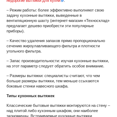
недорогие вытяжки для кухни
.
– Режим работы: более эффективно выполняют свою
задачу кухонные вытяжки, выведенные в
вентиляционную шахту (интернет-магазин «Техносклад»
предлагает дешево приобрести эти популярные
приборы).
– Качество удаления запахов прямо пропорционально
сечению жироулавливающего фильтра и плотности
угольного фильтра.
– Запас производительности: изучая кухонные вытяжки,
на этот параметр следует обратить особое внимание.
– Размеры вытяжки: специалисты считают, что чем
больше размеры вытяжки, тем меньше ссыхаются
боковые стенки навесного шкафа.
Типы кухонных вытяжек
Классические бытовые вытяжки монтируются на стену –
над плитой либо кухонным шкафом, они наиболее
экономичны. Встраиваемые кухонные вытяжки