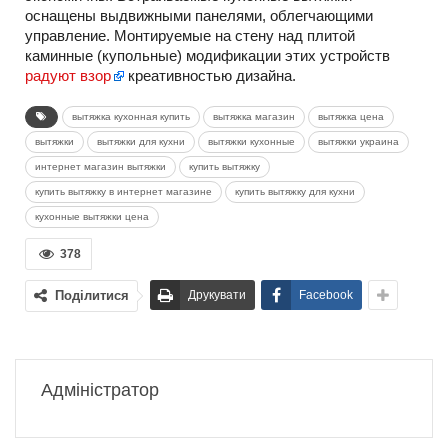
оснащены выдвижными панелями, облегчающими
управление. Монтируемые на стену над плитой
каминные (купольные) модификации этих устройств
радуют взор
креативностью дизайна.
вытяжка кухонная купить
вытяжка магазин
вытяжка цена
вытяжки
вытяжки для кухни
вытяжки кухонные
вытяжки украина
интернет магазин вытяжки
купить вытяжку
купить вытяжку в интернет магазине
купить вытяжку для кухни
кухонные вытяжки цена
378
Поділитися
Друкувати
Facebook
Адміністратор