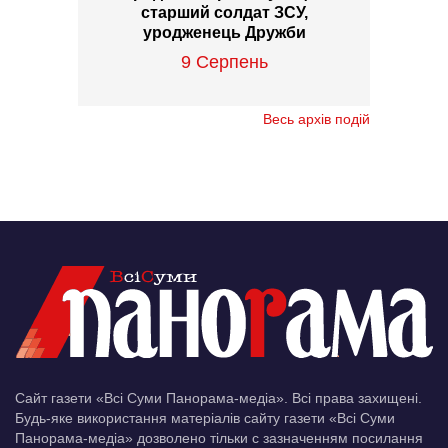
старший солдат ЗСУ,
уродженець Дружби
9 Серпень
Весь архів подій
Сайт газети «Всі Суми Панорама-медіа». Всі права захищені.
Будь-яке використання матеріалів сайту газети «Всі Суми
Панорама-медіа» дозволено тільки c зазначенням посилання