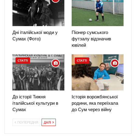
Дні італійської моди у
Піонер сумського
Сумах (Фото)
футзалу відзначив
ювілей
СТАТТІ
СТАТТІ
До історії Тижня
Історія ворожбянської
італійської культури в
родини, яка переїхала
Сумах
до Сум через війну
ПОПЕРЕДНЯ
ДАЛІ