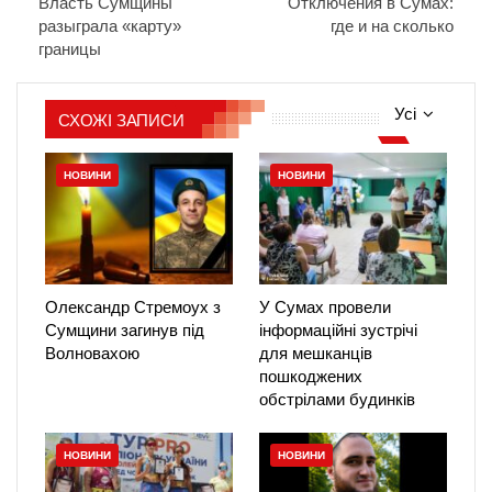
Власть Сумщины
Отключения в Сумах:
разыграла «карту»
где и на сколько
границы
Усі
СХОЖІ ЗАПИСИ
НОВИНИ
НОВИНИ
Олександр Стремоух з
У Сумах провели
Сумщини загинув під
інформаційні зустрічі
Волновахою
для мешканців
пошкоджених
обстрілами будинків
НОВИНИ
НОВИНИ