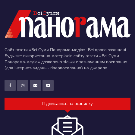
Сайт газети «Всі Суми Панорама-медіа». Всі права захищені.
Будь-яке використання матеріалів сайту газети «Всі Суми
Панорама-медіа» дозволено тільки c зазначенням посилання
(для інтернет-видань - гіперпосилання) на джерело.
Підписатись на розсилку