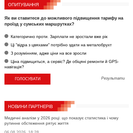
ОПИТУВАННЯ
Як ви ставитеся до можливого підвищення тарифу на
проїзд у сумських маршрутках?
Категорично проти. Зарплати не зростали вже рік
Ці "відра з цвяхами" потрібно здати на металобрухт
З розумінням, адже ціни на все зросли
Ціна підвищиться, а сервіс? Де обіцяні ремонти й GPS-
навігація?
Результати
НОВИНИ ПАРТНЕРІВ
Медичні аналізи у 2026 році: що показує статистика і чому
рутинне обстеження рятує життя
06.08.2026, 18:28