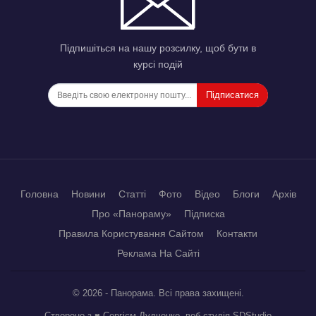
Підпишіться на нашу розсилку, щоб бути в
курсі подій
Підписатися
Головна
Новини
Статті
Фото
Відео
Блоги
Архів
Про «Панораму»
Підписка
Правила Користування Сайтом
Контакти
Реклама На Сайті
© 2026 - Панорама. Всі права захищені.
Створено з ♥ Сергієм Дудченко, веб студія
SDStudio