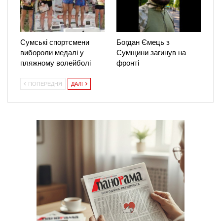
Сумські спортсмени
Богдан Ємець з
вибороли медалі у
Сумщини загинув на
пляжному волейболі
фронті
ПОПЕРЕДНЯ
ДАЛІ