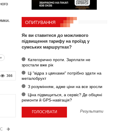
ного
имки.
ОПИТУВАННЯ
Як ви ставитеся до можливого
підвищення тарифу на проїзд у
сумських маршрутках?
ум
Категорично проти. Зарплати не
зростали вже рік
Ці "відра з цвяхами" потрібно здати на
366
металобрухт
З розумінням, адже ціни на все зросли
Ціна підвищиться, а сервіс? Де обіцяні
ремонти й GPS-навігація?
Результати
ИС