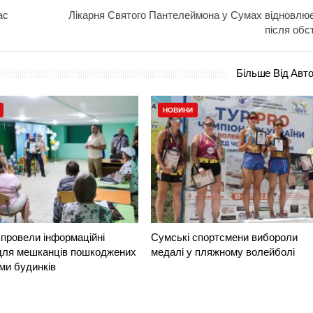
ас
Лікарня Святого Пантелеймона у Сумах відновлю
після обст
Більше Від Авт
НОВИНИ
провели інформаційні
Сумські спортсмени вибороли
 для мешканців пошкоджених
медалі у пляжному волейболі
ми будинків