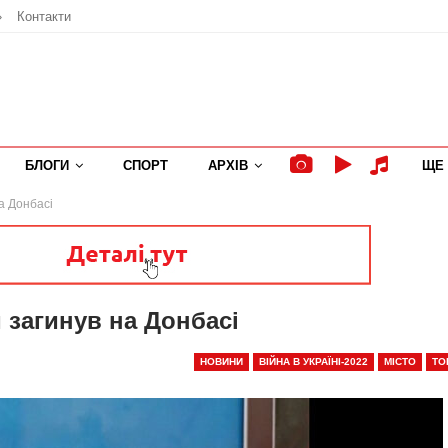
»
Контакти
БЛОГИ
СПОРТ
АРХІВ
ЩЕ
а Донбасі
загинув на Донбасі
НОВИНИ
ВІЙНА В УКРАЇНІ-2022
МІСТО
ТО