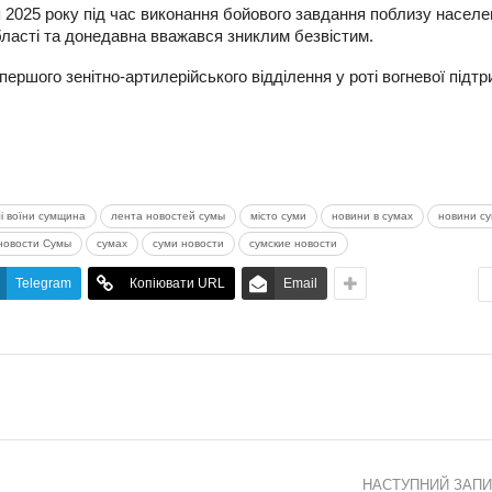
2025 року під час виконання бойового завдання поблизу населе
ласті та донедавна вважався зниклим безвістим.
ершого зенітно-артилерійського відділення у роті вогневої підтр
і воїни сумщина
лента новостей сумы
місто суми
новини в сумах
новини с
новости Сумы
сумах
суми новости
сумские новости
Telegram
Копіювати URL
Email
НАСТУПНИЙ ЗАП