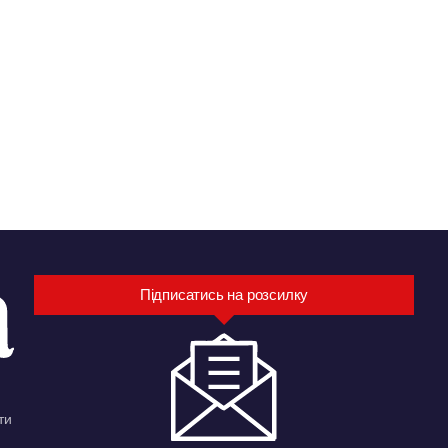
Підписатись на розсилку
ти