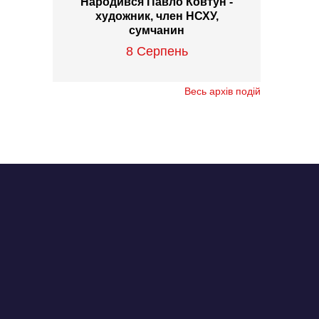
Народився Павло Ковтун -
художник, член НСХУ,
сумчанин
8 Серпень
Весь архів подій