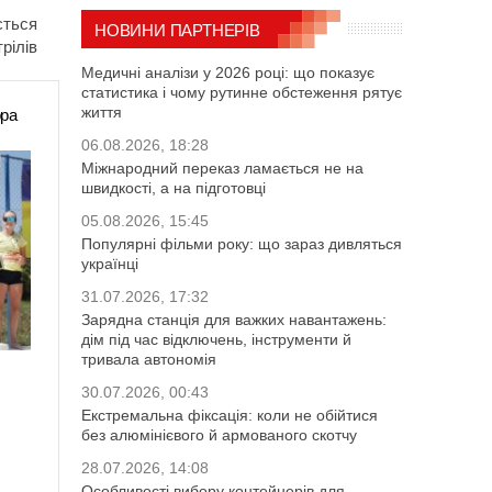
ється
НОВИНИ ПАРТНЕРІВ
рілів
Медичні аналізи у 2026 році: що показує
статистика і чому рутинне обстеження рятує
життя
ора
06.08.2026, 18:28
Міжнародний переказ ламається не на
швидкості, а на підготовці
05.08.2026, 15:45
Популярні фільми року: що зараз дивляться
українці
31.07.2026, 17:32
Зарядна станція для важких навантажень:
дім під час відключень, інструменти й
тривала автономія
30.07.2026, 00:43
Екстремальна фіксація: коли не обійтися
без алюмінієвого й армованого скотчу
28.07.2026, 14:08
Особливості вибору контейнерів для