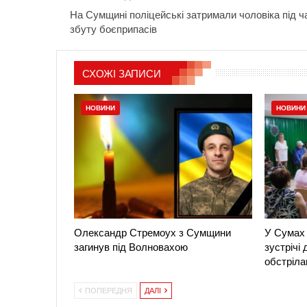
На Сумщині поліцейські затримали чоловіка під ч
збуту боєприпасів
СХОЖІ ЗАПИСИ
НОВИНИ
НОВИНИ
Олександр Стремоух з Сумщини
У Сумах 
загинув під Волновахою
зустрічі
обстріла
ПОПЕРЕДНЯ
ДАЛІ