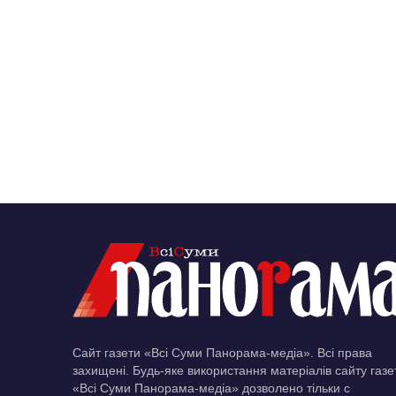
Сайт газети «Всі Суми Панорама-медіа». Всі права
захищені. Будь-яке використання матеріалів сайту газе
«Всі Суми Панорама-медіа» дозволено тільки c