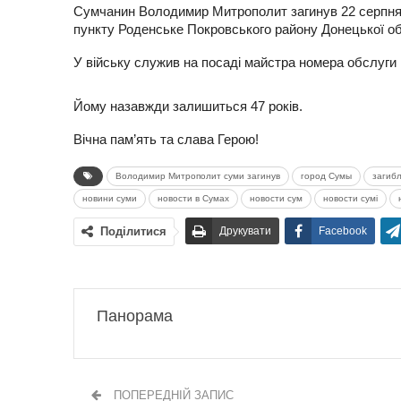
Сумчанин Володимир Митрополит загинув 22 серпня 
пункту Роденське Покровського району Донецької об
У війську служив на посаді майстра номера обслуги п
Йому назавжди залишиться 47 років.
Вічна пам’ять та слава Герою!
Володимир Митрополит суми загинув
город Сумы
загибл
новини суми
новости в Сумах
новости сум
новости сумі
Поділитися
Друкувати
Facebook
Панорама
ПОПЕРЕДНІЙ ЗАПИС