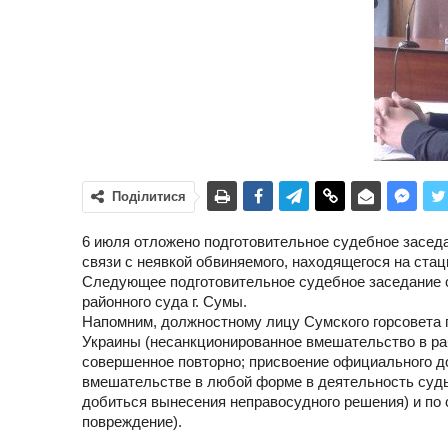
Поділитися
6 июля отложено подготовительное судебное заседа
связи с неявкой обвиняемого, находящегося на ста
Следующее подготовительное судебное заседание со
районного суда г. Сумы.
Напомним, должностному лицу Сумского горсовета пред
Украины (несанкционированное вмешательство в ра
совершенное повторно; присвоение официального д
вмешательстве в любой форме в деятельность суд
добиться вынесения неправосудного решения) и по 
повреждение).