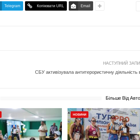
Telegram
Копіювати URL
Email
НАСТУПНИЙ ЗАП
СБУ активізувала антитерористичну діяльність в
Більше Від Авт
НОВИНИ