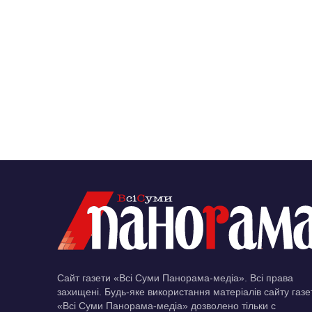
Сайт газети «Всі Суми Панорама-медіа». Всі права
захищені. Будь-яке використання матеріалів сайту газе
«Всі Суми Панорама-медіа» дозволено тільки c