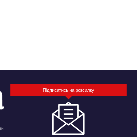
Підписатись на розсилку
ти