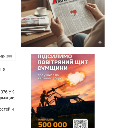
288
ы в
.376 УК
ормации,
остей и