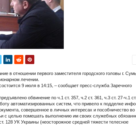
ние в отношении первого заместителя городского головы г. Сум
ционарном лечении.
стоится 9 июля в 14:15, – сообщает пресс-служба Заречного
ъявлено обвинение по ч.1 ст. 357, ч.2 ст. 361, ч.3 ст. 27-ч.1 ст
боту автоматизированных систем, что привело к подделке инф
окумента, совершенное в личных интересах и пособничество во
ьи с целью помешать выполнению им своих служебных обязанн
ст. 128 УК Украины (неосторожное средней тяжести телесное