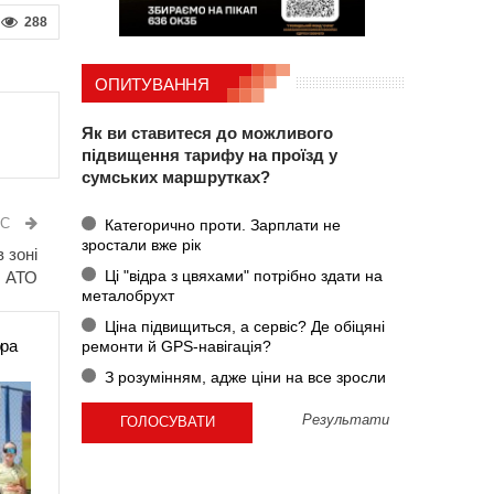
288
ОПИТУВАННЯ
Як ви ставитеся до можливого
підвищення тарифу на проїзд у
сумських маршрутках?
ИС
Категорично проти. Зарплати не
зростали вже рік
 зоні
Ці "відра з цвяхами" потрібно здати на
АТО
металобрухт
Ціна підвищиться, а сервіс? Де обіцяні
ора
ремонти й GPS-навігація?
З розумінням, адже ціни на все зросли
Результати