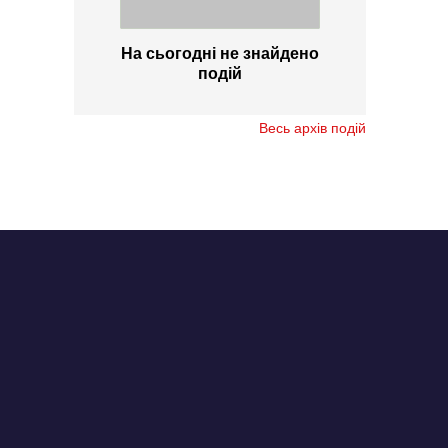
На сьогодні не знайдено
подій
Весь архів подій