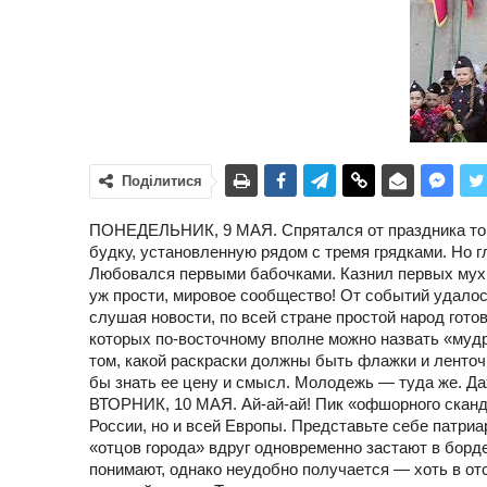
Поділитися
ПОНЕДЕЛЬНИК, 9 МАЯ. Спрятался от праздника то ли
будку, установленную рядом с тремя грядками. Но г
Любовался первыми бабочками. Казнил первых мух.
уж прости, мировое сообщество! От событий удалос
слушая новости, по всей стране простой народ гото
которых по-восточному вполне можно назвать «мудр
том, какой раскраски должны быть флажки и ленточк
бы знать ее цену и смысл. Молодежь — туда же. Д
ВТОРНИК, 10 МАЯ. Ай-ай-ай! Пик «офшорного сканд
России, но и всей Европы. Представьте себе патриа
«отцов города» вдруг одновременно застают в борде
понимают, однако неудобно получается — хоть в от