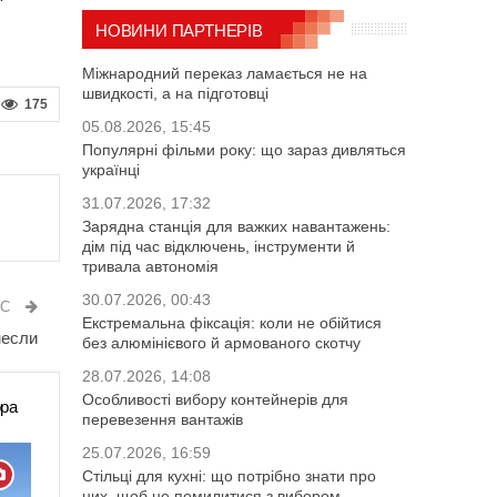
НОВИНИ ПАРТНЕРІВ
Міжнародний переказ ламається не на
швидкості, а на підготовці
175
05.08.2026, 15:45
Популярні фільми року: що зараз дивляться
українці
31.07.2026, 17:32
Зарядна станція для важких навантажень:
дім під час відключень, інструменти й
тривала автономія
30.07.2026, 00:43
ИС
Екстремальна фіксація: коли не обійтися
несли
без алюмінієвого й армованого скотчу
28.07.2026, 14:08
Особливості вибору контейнерів для
ора
перевезення вантажів
25.07.2026, 16:59
Стільці для кухні: що потрібно знати про
них, щоб не помилитися з вибором