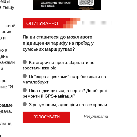
немцы
 в тыщу
ОПИТУВАННЯ
 — свой,
 чьих
Як ви ставитеся до можливого
в и
підвищення тарифу на проїзд у
сумських маршрутках?
но я
день
онажами
Категорично проти. Зарплати не
зростали вже рік
 и
Ці "відра з цвяхами" потрібно здати на
арь.
металобрухт
ик: “Я
Ціна підвищиться, а сервіс? Де обіцяні
ремонти й GPS-навігація?
З розумінням, адже ціни на все зросли
грамме
одача.
Результати
ольше,
т