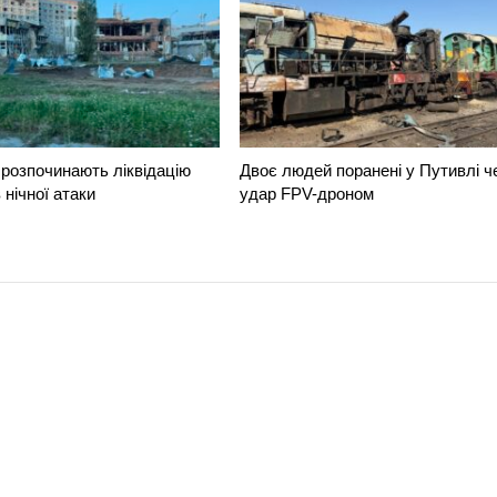
розпочинають ліквідацію
Двоє людей поранені у Путивлі ч
 нічної атаки
удар FPV-дроном