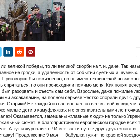
 великой победы, то ли великой скорби на т. н. даче. Так наз
лавное не грядки, а удаленность от событий суетных и шумных.
 Приговорил бы пожизненно, но не имею технической возможнос
ь спрятаться, но они происходили помимо меня. Как понял вече
в был разорвать и съесть сам себя. Взрослые, даже пожилые лю
ыми аксакалами», на полном серьезе жестко спорили друг с др
и. Старики! Не каждый из вас воевал, но все вы войну видели,
аже малые дети в камуфляжках и с опознавательными ленточкам
ала»! Оказывается, замешаны «главные люди» не только Украи
рхальный сюжет: в благопристойном европейском городке всех т
ле. А тут и журналисты! И все застигнутые друг друга знают и
ставку! Продолжение 9 мая — бабушка тужит по красной звездоч