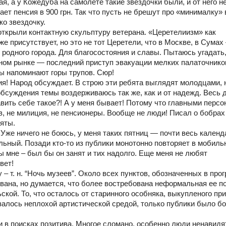
ая, а у Кожедуба на самолете такие звездочки были, и от него 
ает пенсия в 900 грн. Так что пусть не брешут про «минималку»
ко звездочку.
 открыли контактную скульптуру ветерана. «Церетелиизм» как
 присутствует, но это не тот Церетели, что в Москве, в Сумах
 родного города. Для благосостояния и славы. Пытаюсь угадать,
ьном рынке — последний приступ эвакуации мелких палаточнико
ы напоминают горы трупов. Сюр!
! Народ обсуждает. В строю эти ребята выглядят молодцами, 
обсуждения темы воздерживаюсь так же, как и от надежд. Весь 
вить себе такое?! А у меня бывает! Потому что главными перс
, не милиция, не пенсионеры. Вообще не люди! Писал о бобрах
няты.
же ничего не боюсь, у меня таких пятниц — почти весь календ
льный. Позади кто-то из публики монотонно повторяет в мобильн
мне – был бы он занят и тих надолго. Еще меня не любят
вет!
– т. н. “Ночь музеев”. Около всех пунктов, обозначенных в про
ована, но думается, что более востребована неформальная ее п
ской. То, что осталось от старинного особняка, выкупленого при
залось неплохой артистической средой, только публики было б
 поисках позитива. Многое сломано, особенно люди ненавидя