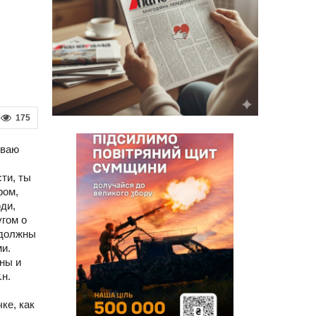
175
ываю
ти, ты
ром,
ди,
угом о
 должны
и.
ны и
.н.
ке, как