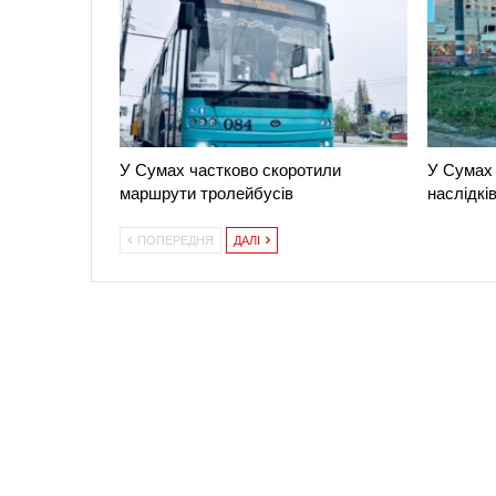
У Сумах частково скоротили
У Сумах 
маршрути тролейбусів
наслідків
ПОПЕРЕДНЯ
ДАЛІ