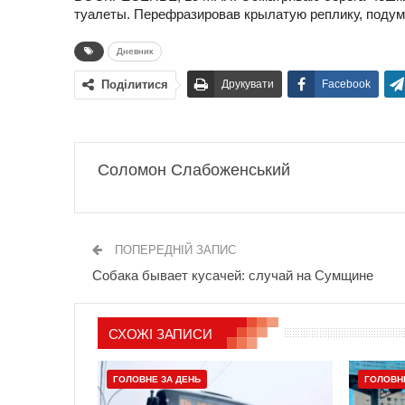
туалеты. Перефразировав крылатую реплику, подумал
Дневник
Поділитися
Друкувати
Facebook
Соломон Слабоженський
ПОПЕРЕДНІЙ ЗАПИС
Собака бывает кусачей: случай на Сумщине
СХОЖІ ЗАПИСИ
ГОЛОВНЕ ЗА ДЕНЬ
ГОЛОВН