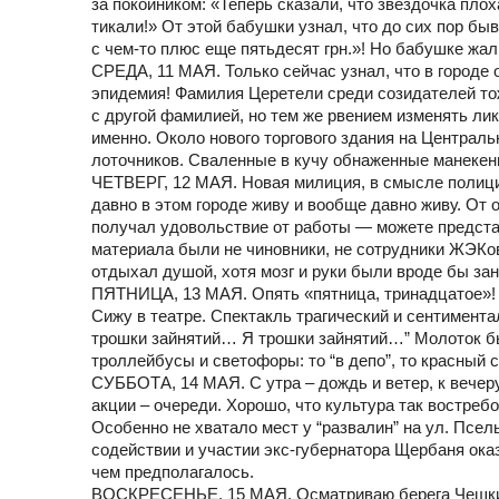
за покойником: «Теперь сказали, что звездочка плох
тикали!» От этой бабушки узнал, что до сих пор быв
с чем-то плюс еще пятьдесят грн.»! Но бабушке жал
СРЕДА, 11 МАЯ. Только сейчас узнал, что в городе
эпидемия! Фамилия Церетели среди созидателей тоже
с другой фамилией, но тем же рвением изменять лик
именно. Около нового торгового здания на Централ
лоточников. Сваленные в кучу обнаженные манекен
ЧЕТВЕРГ, 12 МАЯ. Новая милиция, в смысле полиция
давно в этом городе живу и вообще давно живу. От 
получал удовольствие от работы — можете предста
материала были не чиновники, не сотрудники ЖЭКов
отдыхал душой, хотя мозг и руки были вроде бы за
ПЯТНИЦА, 13 МАЯ. Опять «пятница, тринадцатое»! У
Сижу в театре. Спектакль трагический и сентимента
трошки зайнятий… Я трошки зайнятий…” Молоток бы 
троллейбусы и светофоры: то “в депо”, то красный с
СУББОТА, 14 МАЯ. С утра – дождь и ветер, к вечеру 
акции – очереди. Хорошо, что культура так востреб
Особенно не хватало мест у “развалин” на ул. Псель
содействии и участии экс-губернатора Щербаня ока
чем предполагалось.
ВОСКРЕСЕНЬЕ, 15 МАЯ. Осматриваю берега Чешки в