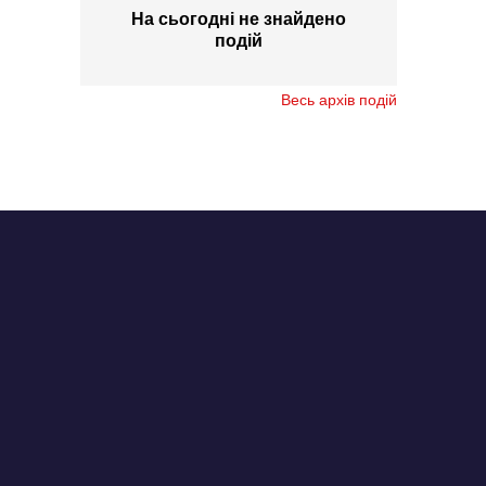
На сьогодні не знайдено
подій
Весь архів подій