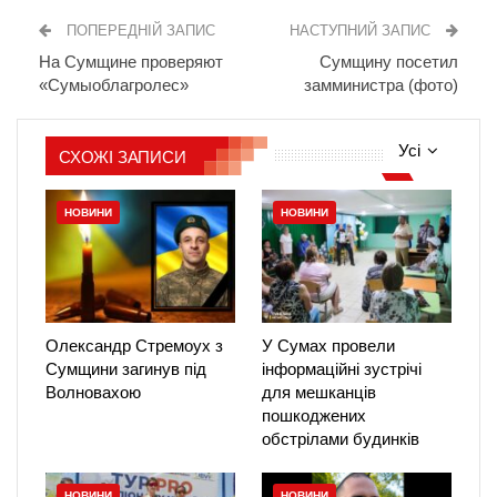
ПОПЕРЕДНІЙ ЗАПИС
НАСТУПНИЙ ЗАПИС
На Сумщине проверяют
Сумщину посетил
«Сумыоблагролес»
замминистра (фото)
Усі
СХОЖІ ЗАПИСИ
НОВИНИ
НОВИНИ
Олександр Стремоух з
У Сумах провели
Сумщини загинув під
інформаційні зустрічі
Волновахою
для мешканців
пошкоджених
обстрілами будинків
НОВИНИ
НОВИНИ