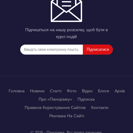
Підпишіться на нашу розсилку, щоб бути в
курсі подій
Підписатися
Головна
Новини
Статті
Фото
Відео
Блоги
Архів
Про «Панораму»
Підписка
Правила Користування Сайтом
Контакти
Реклама На Сайті
© 2026 - Панорама. Всі права захищені.