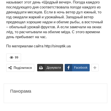
называют этот день «Щедрый вечер». Погода каждого
последующего дня соответствовала погоде каждого из
двенадцати месяцев. Если в ночь ветер дул южный, то
год ожидали жаркий и урожайный. Западный ветер
предвещал хорошие надои и обилие рыбы, а восточный
– обильный урожай фруктов. А если замечали на окнах
лёд, то расчитывали на обилие мёда. С этого времени
день прибывает на час.
По материалам сайта http://sinoptik.ua
99
Поділитися
Друкувати
Facebook
Панорама